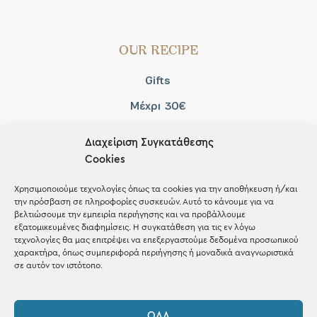
OUR RECIPE
Gifts
Μέχρι 30€
Blog
Διαχείριση Συγκατάθεσης
Shop the look
Cookies
Χρησιμοποιούμε τεχνολογίες όπως τα cookies για την αποθήκευση ή/και
την πρόσβαση σε πληροφορίες συσκευών. Αυτό το κάνουμε για να
βελτιώσουμε την εμπειρία περιήγησης και να προβάλλουμε
εξατομικευμένες διαφημίσεις. Η συγκατάθεση για τις εν λόγω
ΚΑΤΑΣΤΗΜΑ
τεχνολογίες θα μας επιτρέψει να επεξεργαστούμε δεδομένα προσωπικού
χαρακτήρα, όπως συμπεριφορά περιήγησης ή μοναδικά αναγνωριστικά
σε αυτόν τον ιστότοπο.
Σταθά 17, 38221 Βόλος
2421 217300
ΌΛΑ