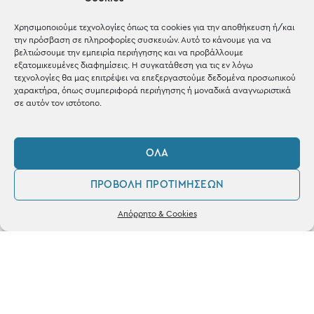
Μέχρι 30€
Blog
Χρησιμοποιούμε τεχνολογίες όπως τα cookies για την αποθήκευση ή/και
την πρόσβαση σε πληροφορίες συσκευών. Αυτό το κάνουμε για να
Shop the look
βελτιώσουμε την εμπειρία περιήγησης και να προβάλλουμε
εξατομικευμένες διαφημίσεις. Η συγκατάθεση για τις εν λόγω
τεχνολογίες θα μας επιτρέψει να επεξεργαστούμε δεδομένα προσωπικού
χαρακτήρα, όπως συμπεριφορά περιήγησης ή μοναδικά αναγνωριστικά
σε αυτόν τον ιστότοπο.
ΚΑΤΑΣΤΗΜΑ
ΌΛΑ
Σταθά 17, 38221 Βόλος
ΠΡΟΒΟΛΉ ΠΡΟΤΙΜΉΣΕΩΝ
2421 217300
0
Απόρρητο & Cookies
Δευ / Τετ / Σαβ: 09:00 - 15:00
Λογαριασμός
Αγαπημένα
Τριτ / Πεμ / Παρ: 09:00 - 21:00