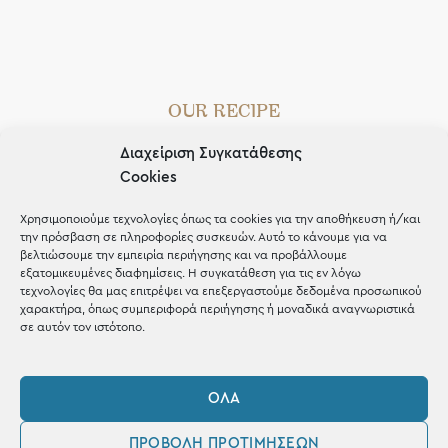
OUR RECIPE
Gifts
Διαχείριση Συγκατάθεσης
Cookies
Μέχρι 30€
Χρησιμοποιούμε τεχνολογίες όπως τα cookies για την αποθήκευση ή/και
Blog
την πρόσβαση σε πληροφορίες συσκευών. Αυτό το κάνουμε για να
βελτιώσουμε την εμπειρία περιήγησης και να προβάλλουμε
Shop the look
εξατομικευμένες διαφημίσεις. Η συγκατάθεση για τις εν λόγω
τεχνολογίες θα μας επιτρέψει να επεξεργαστούμε δεδομένα προσωπικού
χαρακτήρα, όπως συμπεριφορά περιήγησης ή μοναδικά αναγνωριστικά
σε αυτόν τον ιστότοπο.
ΚΑΤΑΣΤΗΜΑ
ΌΛΑ
Σταθά 17, 38221 Βόλος
ΠΡΟΒΟΛΉ ΠΡΟΤΙΜΉΣΕΩΝ