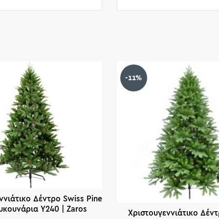
-11%
ννιάτικο Δέντρο Swiss Pine
υκουνάρια Υ240 | Zaros
Χριστουγεννιάτικο Δέν