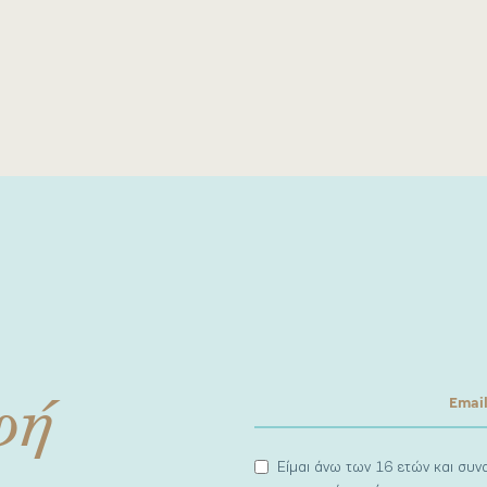
φή
Είμαι άνω των 16 ετών και συ