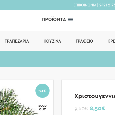
ΕΠΙΚΟΙΝΩΝΙΑ
|
2421 217
ΠΡΟΪΟΝΤΑ
ΤΡΑΠΕΖΑΡΊΑ
ΚΟΥΖΊΝΑ
ΓΡΑΦΕΊΟ
ΚΡ
-11%
Χριστουγεννι
SOLD
8,50
€
9,60
€
OUT