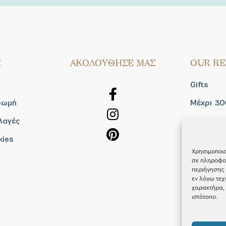
Σ
AΚΟΛΟΥΘΗΣΕ ΜΑΣ
OUR RE
Gifts
ρωμή
Μέχρι 30
λαγές
Blog
kies
Shop the
Χρησιμοποιο
σε πληροφορ
περιήγησης 
εν λόγω τεχ
χαρακτήρα, 
ιστότοπο.