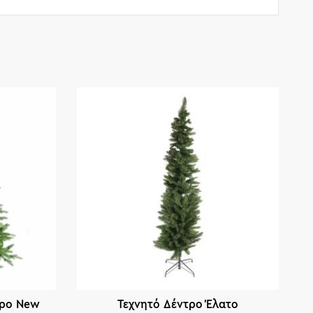
τρο New
Τεχνητό Δέντρο Έλατο
Χ