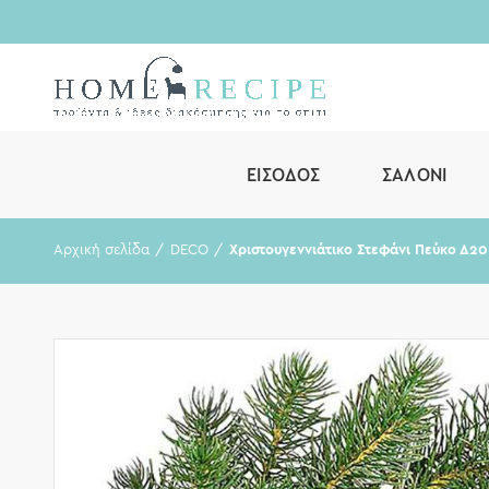
ΕΊΣΟΔΟΣ
ΣΑΛΌΝΙ
Αρχική σελίδα
DECO
Χριστουγεννιάτικο Στεφάνι Πεύκο Δ20