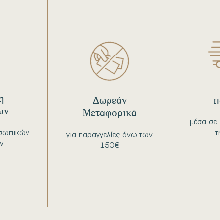
η
Δωρεάν
π
ων
Μεταφορικά
μέσα σε 
σωπικών
τ
για παραγγελίες άνω των
ν
150€