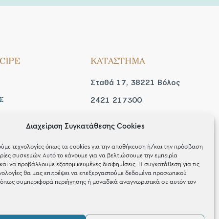
CIPE
ΚΑΤΑΣΤΗΜΑ
Σταθά 17, 38221 Βόλος
€
2421 217300
Δευ / Τετ / Σαβ: 09:00 -
Διαχείριση Συγκατάθεσης Cookies
 look
15:00
ύμε τεχνολογίες όπως τα cookies για την αποθήκευση ή/και την πρόσβαση
Τριτ / Πεμ / Παρ: 09:00 -
ίες συσκευών. Αυτό το κάνουμε για να βελτιώσουμε την εμπειρία
και να προβάλλουμε εξατομικευμένες διαφημίσεις. Η συγκατάθεση για τις
21:00
νολογίες θα μας επιτρέψει να επεξεργαστούμε δεδομένα προσωπικού
όπως συμπεριφορά περιήγησης ή μοναδικά αναγνωριστικά σε αυτόν τον