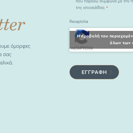
που παρέχω σύμφωνα με την π
της ιστοσελίδας.
*
tter
Recaptcha
Η προβολή του περιεχομέν
όλων των 
νουμε όμορφες
να σας
ελικά.