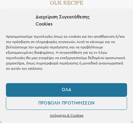
OUR RECIPE
Gifts
Διαχείριση Συγκατάθεσης
Cookies
Μέχρι 30€
Blog
Χρησιμοποιούμε τεχνολογίες όπως τα cookies για την αποθήκευση ή/και
την πρόσβαση σε πληροφορίες συσκευών. Αυτό το κάνουμε για να
Shop the look
βελτιώσουμε την εμπειρία περιήγησης και να προβάλλουμε
εξατομικευμένες διαφημίσεις. Η συγκατάθεση για τις εν λόγω
τεχνολογίες θα μας επιτρέψει να επεξεργαστούμε δεδομένα προσωπικού
χαρακτήρα, όπως συμπεριφορά περιήγησης ή μοναδικά αναγνωριστικά
σε αυτόν τον ιστότοπο.
ΚΑΤΑΣΤΗΜΑ
ΌΛΑ
Σταθά 17, 38221 Βόλος
ΠΡΟΒΟΛΉ ΠΡΟΤΙΜΉΣΕΩΝ
2421 217300
0
Απόρρητο & Cookies
Δευ / Τετ / Σαβ: 09:00 - 15:00
Λογαριασμός
Αγαπημένα
Τριτ / Πεμ / Παρ: 09:00 - 21:00