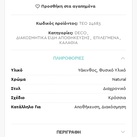
Προσθήκη στα αγαπημένα
Κωδικός προϊόντος:
TEO 24683
Κατηγορίες:
DECO
,
ΔΙΑΚΟΣΜΗΤΙΚΑ ΕΙΔΗ ΑΠΟΘΗΚΕΥΣΗΣ
,
ΕΠΙΛΕΓΜΕΝΑ
,
ΚΑΛΑΘΙΑ
ΠΛΗΡΟΦΟΡΙΕΣ
Υλικό
Υάκινθος, Φυσικό Υλικό
Χρώμα
Natural
Στυλ
Διαχρονικό
Σχέδιο
Κρόσσια
Κατάλληλο Για
Αποθήκευση, Διακόσμηση
ΠΕΡΙΓΡΑΦΉ