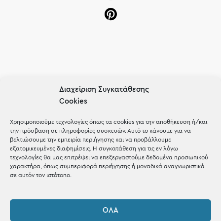
OUR RECIPE
Διαχείριση Συγκατάθεσης
Gifts
Cookies
Μέχρι 30€
Χρησιμοποιούμε τεχνολογίες όπως τα cookies για την αποθήκευση ή/και
την πρόσβαση σε πληροφορίες συσκευών. Αυτό το κάνουμε για να
Blog
βελτιώσουμε την εμπειρία περιήγησης και να προβάλλουμε
εξατομικευμένες διαφημίσεις. Η συγκατάθεση για τις εν λόγω
Shop the look
τεχνολογίες θα μας επιτρέψει να επεξεργαστούμε δεδομένα προσωπικού
χαρακτήρα, όπως συμπεριφορά περιήγησης ή μοναδικά αναγνωριστικά
σε αυτόν τον ιστότοπο.
ΌΛΑ
ΚΑΤΑΣΤΗΜΑ