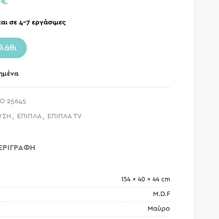
0
€
αι σε 4-7 εργάσιμες
λάθι
ημένα
O 25645
ΥΣΗ
,
ΕΠΙΠΛΑ
,
ΕΠΙΠΛΑ TV
ΕΡΙΓΡΑΦΉ
154 × 40 × 44 cm
M.D.F
Μαύρο