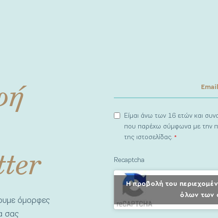
φή
Είμαι άνω των 16 ετών και συ
που παρέχω σύμφωνα με την π
της ιστοσελίδας.
*
tter
Recaptcha
Η προβολή του περιεχομέν
όλων των 
νουμε όμορφες
να σας