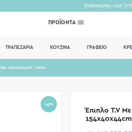
ΕΠΙΚΟΙΝΩΝΙΑ
|
2421 217
ΠΡΟΪΟΝΤΑ
ΤΡΑΠΕΖΑΡΊΑ
ΚΟΥΖΊΝΑ
ΓΡΑΦΕΊΟ
ΚΡ
τάρι 154x40x44cm | Zaros
-49%
Έπιπλο T.V Με
154x40x44cm 