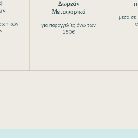
η
Δωρεάν
π
ων
Μεταφορικά
μέσα σε 
σωπικών
τ
για παραγγελίες άνω των
ν
150€