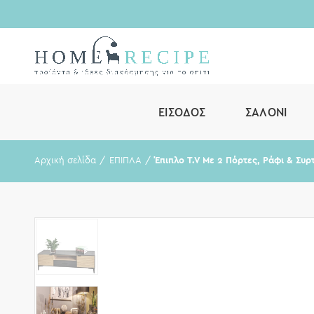
ΕΊΣΟΔΟΣ
ΣΑΛΌΝΙ
Αρχική σελίδα
ΕΠΙΠΛΑ
Έπιπλο T.V Με 2 Πόρτες, Ράφι & Συρ