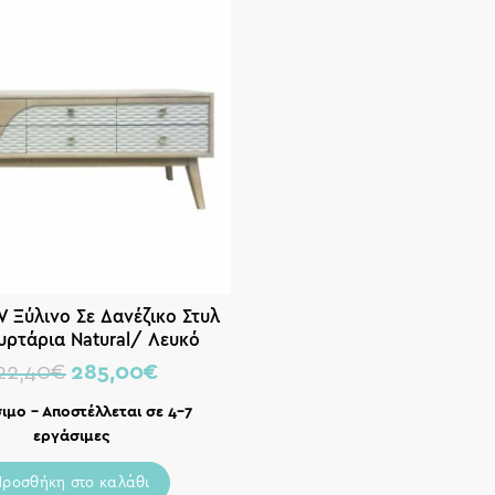
V Ξύλινο Σε Δανέζικο Στυλ
υρτάρια Natural/ Λευκό
20x40x50cm | Zaros
22,40
€
285,00
€
ιμο – Αποστέλλεται σε 4-7
εργάσιμες
Προσθήκη στο καλάθι