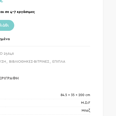
€
αι σε 4-7 εργάσιμες
λάθι
ημένα
O 25646
ΥΣΗ
,
ΒΙΒΛΙΟΘΗΚΕΣ-ΒΙΤΡΙΝΕΣ
,
ΕΠΙΠΛΑ
ΕΡΙΓΡΑΦΉ
84.5 × 35 × 200 cm
M.D.F
Μπεζ