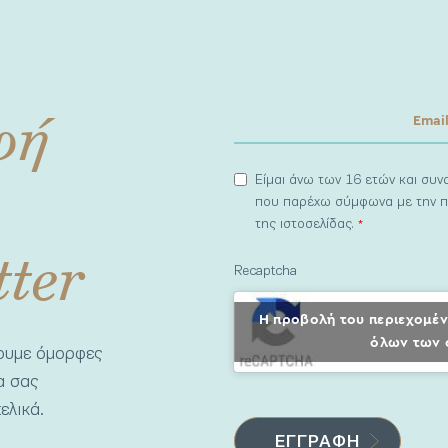
φή
Είμαι άνω των 16 ετών και συ
που παρέχω σύμφωνα με την π
της ιστοσελίδας.
*
tter
Recaptcha
Η προβολή του περιεχομέν
όλων των 
νουμε όμορφες
να σας
ελικά.