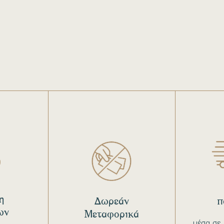
η
Δωρεάν
π
ων
Μεταφορικά
μέσα σε 