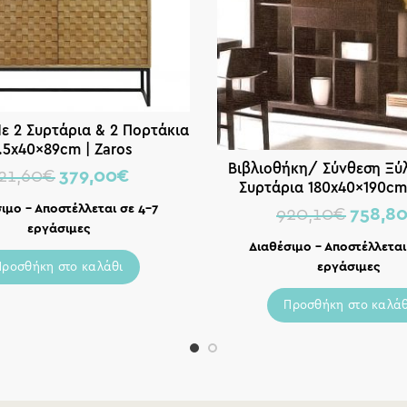
ε 2 Συρτάρια & 2 Πορτάκια
.5x40x89cm | Zaros
Βιβλιοθήκη/ Σύνθεση Ξύλ
21,60
€
379,00
€
Συρτάρια 180x40x190cm 
ιμο – Αποστέλλεται σε 4-7
920,10
€
758,8
εργάσιμες
Διαθέσιμο – Αποστέλλεται
Προσθήκη στο καλάθι
εργάσιμες
Προσθήκη στο καλάθ