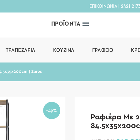
ΕΠΙΚΟΙΝΩΝΙΑ
|
2421 217
ΠΡΟΪΟΝΤΑ
ΤΡΑΠΕΖΑΡΊΑ
ΚΟΥΖΊΝΑ
ΓΡΑΦΕΊΟ
ΚΡ
4.5x35x200cm | Zaros
-49%
Ραφιέρα Με 2
84.5x35x200c