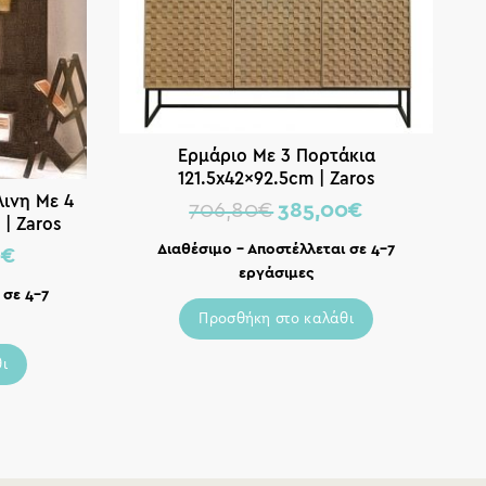
Ερμάριο Με 3 Πορτάκια
121.5x42x92.5cm | Zaros
ινη Με 4
706,80
€
385,00
€
| Zaros
Διαθέσιμο – Αποστέλλεται σε 4-7
0
€
εργάσιμες
 σε 4-7
Προσθήκη στο καλάθι
ι