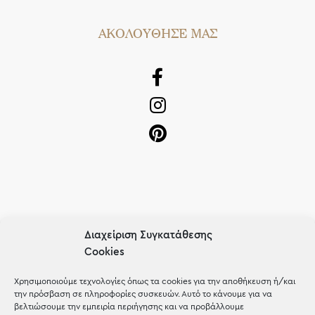
AΚΟΛΟΥΘΗΣΕ ΜΑΣ
OUR RECIPE
Διαχείριση Συγκατάθεσης
Cookies
Gifts
Μέχρι 30€
Χρησιμοποιούμε τεχνολογίες όπως τα cookies για την αποθήκευση ή/και
την πρόσβαση σε πληροφορίες συσκευών. Αυτό το κάνουμε για να
Blog
βελτιώσουμε την εμπειρία περιήγησης και να προβάλλουμε