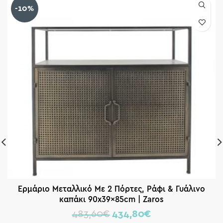
-10%
Ερμάριο Μεταλλικό Με 2 Πόρτες, Ράφι & Γυάλινο
καπάκι 90x39x85cm | Zaros
483,60
€
434,80
€