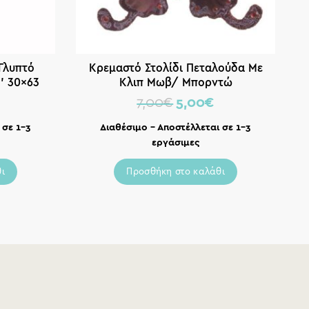
Γλυπτό
Κρεμαστό Στολίδι Πεταλούδα Με
’ 30×63
Κλιπ Μωβ/ Μπορντώ
Μ
7,00
€
5,00
€
 σε 1-3
Διαθέσιμο – Αποστέλλεται σε 1-3
εργάσιμες
ι
Προσθήκη στο καλάθι