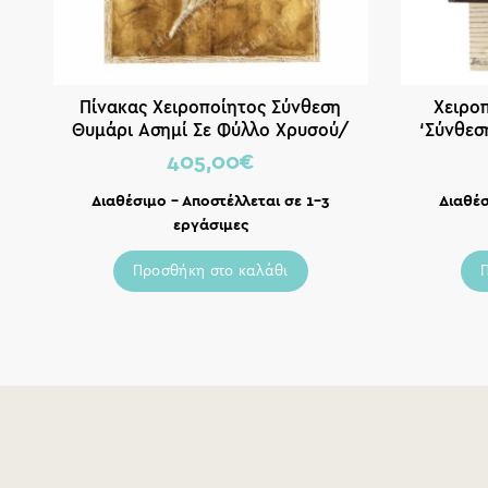
Πίνακας Χειροποίητος Σύνθεση
Χειρο
Θυμάρι Ασημί Σε Φύλλο Χρυσού/
‘Σύνθεσ
Μπεζ Φόντο 40×50
405,00
€
Διαθέσιμο – Αποστέλλεται σε 1-3
Διαθέσ
εργάσιμες
Προσθήκη στο καλάθι