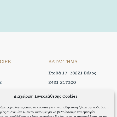
CIPE
ΚΑΤΑΣΤΗΜΑ
Σταθά 17, 38221 Βόλος
€
2421 217300
Δευ / Τετ / Σαβ: 09:00 -
Διαχείριση Συγκατάθεσης Cookies
 look
15:00
ύμε τεχνολογίες όπως τα cookies για την αποθήκευση ή/και την πρόσβαση
Τριτ / Πεμ / Παρ: 09:00 -
ίες συσκευών. Αυτό το κάνουμε για να βελτιώσουμε την εμπειρία
και να προβάλλουμε εξατομικευμένες διαφημίσεις. Η συγκατάθεση για τις