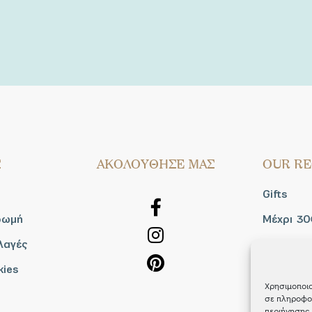
Σ
AΚΟΛΟΥΘΗΣΕ ΜΑΣ
OUR RE
Gifts
ρωμή
Μέχρι 30
λαγές
Blog
kies
Shop the
Χρησιμοποιο
σε πληροφορ
περιήγησης 