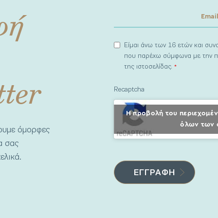
φή
Είμαι άνω των 16 ετών και συ
που παρέχω σύμφωνα με την π
της ιστοσελίδας.
*
tter
Recaptcha
Η προβολή του περιεχομέν
όλων των 
νουμε όμορφες
να σας
ελικά.