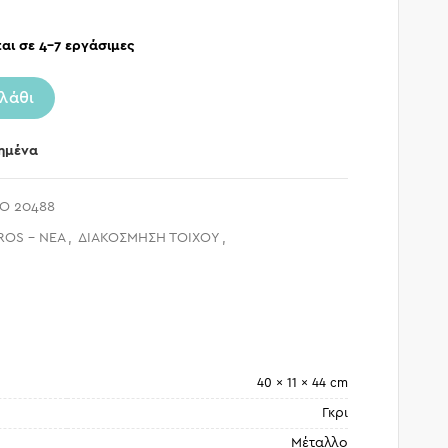
αι σε 4-7 εργάσιμες
λάθι
ημένα
O 20488
ROS - ΝΕΑ
,
ΔΙΑΚΟΣΜΗΣΗ ΤΟΙΧΟΥ
,
40 × 11 × 44 cm
Γκρι
Μέταλλο