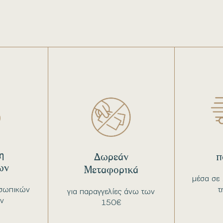
η
Δωρεάν
π
ων
Μεταφορικά
μέσα σε 
σωπικών
τ
για παραγγελίες άνω των
ν
150€