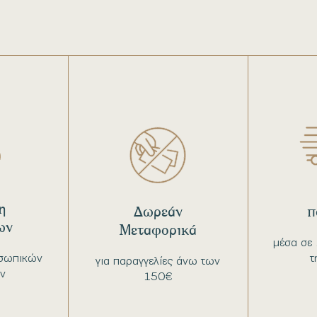
η
Δωρεάν
π
ων
Μεταφορικά
μέσα σε 
σωπικών
τ
για παραγγελίες άνω των
ν
150€