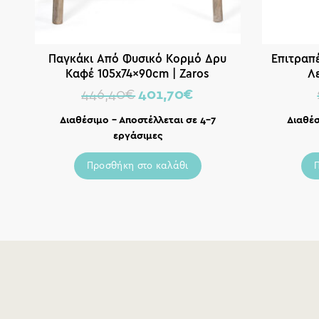
Παγκάκι Από Φυσικό Κορμό Δρυ
Επιτραπ
Καφέ 105x74x90cm | Zaros
Λ
446,40
€
401,70
€
Διαθέσιμο – Αποστέλλεται σε 4-7
Διαθέσ
εργάσιμες
Προσθήκη στο καλάθι