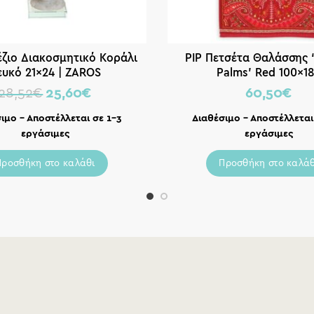
έζιο Διακοσμητικό Κοράλι
PIP Πετσέτα Θαλάσσης ‘
ευκό 21×24 | ZAROS
Palms’ Red 100×1
28,52
€
25,60
€
60,50
€
ιμο – Αποστέλλεται σε 1-3
Διαθέσιμο – Αποστέλλεται
εργάσιμες
εργάσιμες
Προσθήκη στο καλάθι
Προσθήκη στο καλάθ