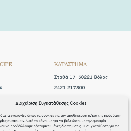
CIPE
ΚΑΤΑΣΤΗΜΑ
Σταθά 17, 38221 Βόλος
€
2421 217300
Δευ / Τετ / Σαβ: 09:00 -
Διαχείριση Συγκατάθεσης Cookies
 look
15:00
ύμε τεχνολογίες όπως τα cookies για την αποθήκευση ή/και την πρόσβαση
Τριτ / Πεμ / Παρ: 09:00 -
ίες συσκευών. Αυτό το κάνουμε για να βελτιώσουμε την εμπειρία
και να προβάλλουμε εξατομικευμένες διαφημίσεις. Η συγκατάθεση για τις
21:00