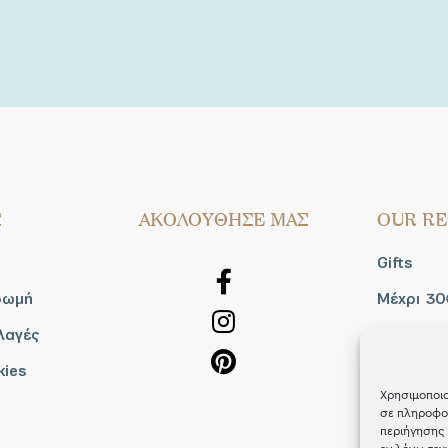
Σ
AΚΟΛΟΥΘΗΣΕ ΜΑΣ
OUR RE
Gifts
ρωμή
Μέχρι 30
λαγές
Blog
kies
Shop the
Χρησιμοποιο
σε πληροφορ
περιήγησης 