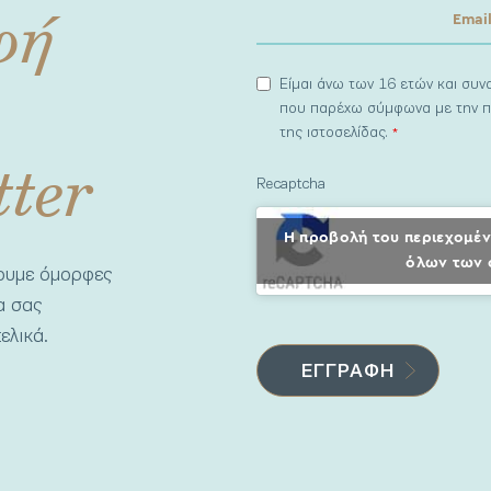
φή
Είμαι άνω των 16 ετών και συ
που παρέχω σύμφωνα με την π
της ιστοσελίδας.
*
tter
Recaptcha
Η προβολή του περιεχομέν
όλων των 
νουμε όμορφες
να σας
ελικά.