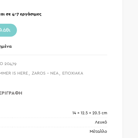
αι σε 4-7 εργάσιμες
λάθι
ημένα
O 20479
MMER IS HERE
,
ZAROS - ΝΕΑ
,
ΕΠΟΧΙΑΚΑ
ΕΡΙΓΡΑΦΉ
14 × 12.5 × 20.5 cm
Λευκό
Μέταλλο