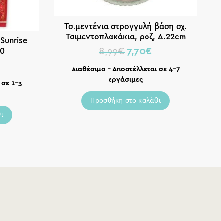
Τσιμεντένια στρογγυλή βάση σχ.
Τσιμεντοπλακάκια, ροζ, Δ.22cm
Sunrise
Τ
80
8,99
€
7,70
€
Διαθέσιμο – Αποστέλλεται σε 4-7
εργάσιμες
 σε 1-3
Προσθήκη στο καλάθι
ι