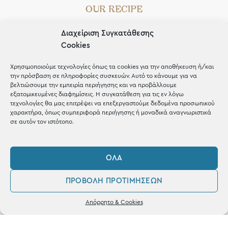
OUR RECIPE
Gifts
Διαχείριση Συγκατάθεσης
Cookies
Μέχρι 30€
Blog
Χρησιμοποιούμε τεχνολογίες όπως τα cookies για την αποθήκευση ή/και
την πρόσβαση σε πληροφορίες συσκευών. Αυτό το κάνουμε για να
Shop the look
βελτιώσουμε την εμπειρία περιήγησης και να προβάλλουμε
εξατομικευμένες διαφημίσεις. Η συγκατάθεση για τις εν λόγω
τεχνολογίες θα μας επιτρέψει να επεξεργαστούμε δεδομένα προσωπικού
χαρακτήρα, όπως συμπεριφορά περιήγησης ή μοναδικά αναγνωριστικά
σε αυτόν τον ιστότοπο.
ΚΑΤΑΣΤΗΜΑ
ΌΛΑ
Σταθά 17, 38221 Βόλος
ΠΡΟΒΟΛΉ ΠΡΟΤΙΜΉΣΕΩΝ
2421 217300
0
Απόρρητο & Cookies
Δευ / Τετ / Σαβ: 09:00 - 15:00
Λογαριασμός
Αγαπημένα
Τριτ / Πεμ / Παρ: 09:00 - 21:00