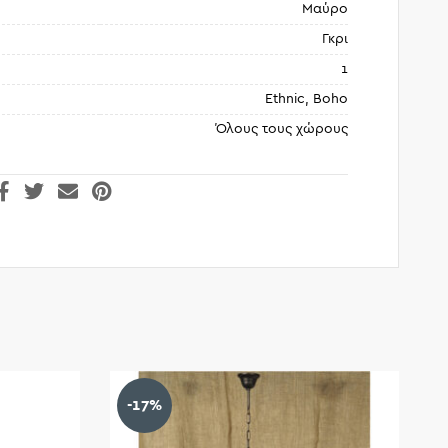
Μαύρο
Γκρι
1
Ethnic, Βοho
Όλους τους χώρους
-17%