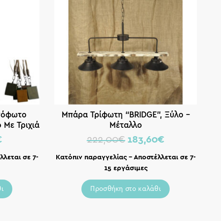
νόφωτο
Μπάρα Τρίφωτη “BRIDGE”, Ξύλο –
Ζ
 Με Τριχιά
Μέταλλο
€
222,00
€
183,60
€
λεται σε 7-
Κατόπιν παραγγελίας – Αποστέλλεται σε 7-
15 εργάσιμες
ι
Προσθήκη στο καλάθι