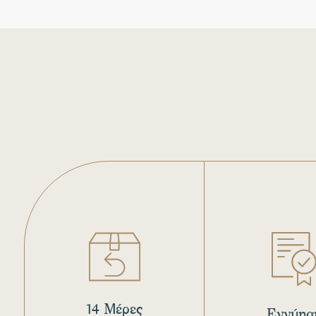
14 Μέρες
Εγγύησ