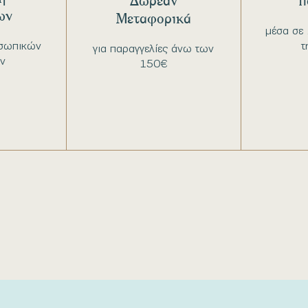
Δωρεάν
π
ων
Μεταφορικά
μέσα σε 
σωπικών
τ
για παραγγελίες άνω των
ν
150€