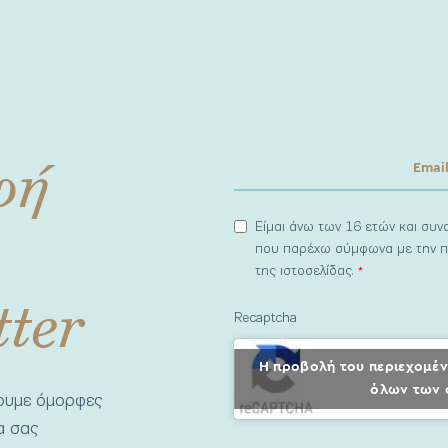
φή
Είμαι άνω των 16 ετών και συ
που παρέχω σύμφωνα με την π
της ιστοσελίδας.
*
tter
Recaptcha
Η προβολή του περιεχομέν
όλων των 
νουμε όμορφες
να σας