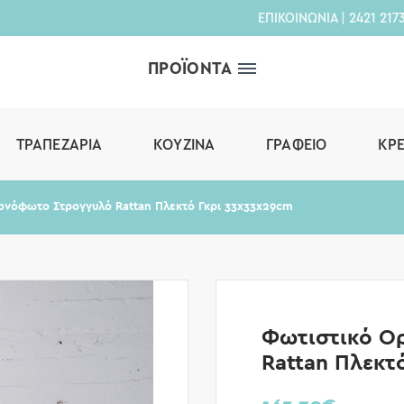
ΕΠΙΚΟΙΝΩΝΙΑ
|
2421 217
ΠΡΟΪΟΝΤΑ
ΤΡΑΠΕΖΑΡΊΑ
ΚΟΥΖΊΝΑ
ΓΡΑΦΕΊΟ
ΚΡ
νόφωτο Στρογγυλό Rattan Πλεκτό Γκρι 33x33x29cm
Φωτιστικό Ο
Rattan Πλεκτ