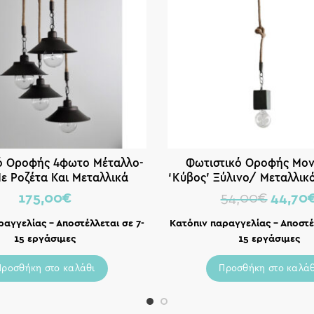
ό Οροφής 4φωτο Μέταλλο-
Φωτιστικό Οροφής Μο
ε Ροζέτα Και Μεταλλικά
‘Κύβος’ Ξύλινο/ Μεταλλικό
Πατίνα Σκουριά Δ40 Υ80
Χακί Υ80
175,00
€
54,00
€
44,70
ραγγελίας – Αποστέλλεται σε 7-
Κατόπιν παραγγελίας – Αποστέλ
15 εργάσιμες
15 εργάσιμες
Προσθήκη στο καλάθι
Προσθήκη στο καλάθ