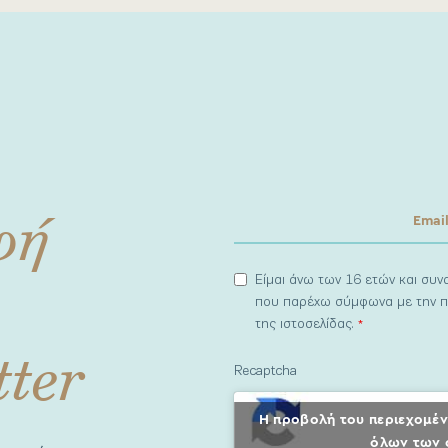
φή
Είμαι άνω των 16 ετών και συ
που παρέχω σύμφωνα με την π
της ιστοσελίδας.
*
tter
Recaptcha
Η προβολή του περιεχομέν
όλων των 