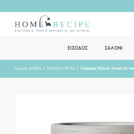
ΕΊΣΟΔΟΣ
ΣΑΛΌΝΙ
Αρχική σελίδα
ΤΕΧΝΗΤΑ ΦΥΤΑ
Γλάστρα Πήλινη Toned Σε Μπ