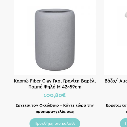
Κασπώ Fiber Clay Γκρι Γρανίτη Βαρέλι
Βάζο/ Αμφ
Πομπέ Ψηλό M 42x59cm
100,80
€
Ερχεται τον Οκτώβριο – Κάντε τώρα την
Ερχεται τ
προπαραγγελία σας
Προσθήκη στο καλάθι