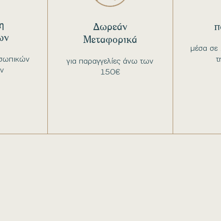
η
Δωρεάν
π
ων
Μεταφορικά
μέσα σε 
σωπικών
τ
για παραγγελίες άνω των
ν
150€