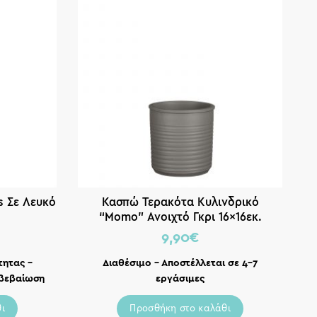
s Σε Λευκό
Κασπώ Τερακότα Κυλινδρικό
“Momo” Ανοιχτό Γκρι 16×16εκ.
9,90
€
τητας –
Διαθέσιμο – Αποστέλλεται σε 4-7
ιβεβαίωση
εργάσιμες
ι
Προσθήκη στο καλάθι