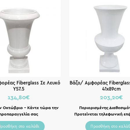
ορέας Fiberglass Σε Λευκό
Βάζο/ Αμφορέας Fiberglas
Y57.5
41x89cm
134,80
€
203,20
€
ον Οκτώβριο – Κάντε τώρα την
Περιορισμένης Διαθεσιμό
προπαραγγελία σας
Προτείνεται τηλεφωνική επ
Προσθήκη στο καλάθι
Προσθήκη στο καλάθ