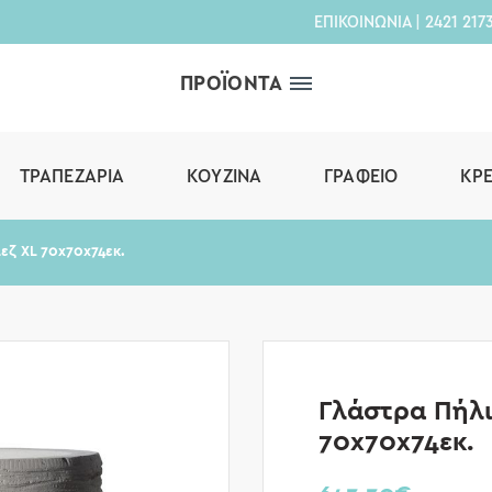
ΕΠΙΚΟΙΝΩΝΙΑ
|
2421 217
ΠΡΟΪΟΝΤΑ
ΤΡΑΠΕΖΑΡΊΑ
ΚΟΥΖΊΝΑ
ΓΡΑΦΕΊΟ
ΚΡ
εζ XL 70x70x74εκ.
Γλάστρα Πήλι
70x70x74εκ.