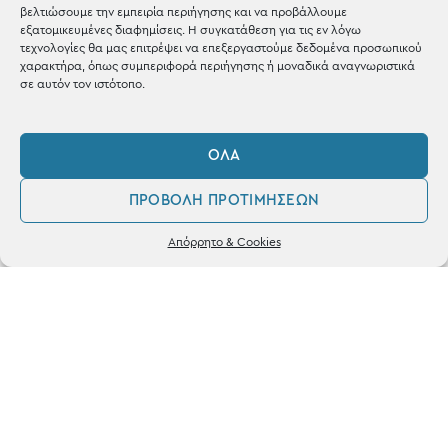
Blog
βελτιώσουμε την εμπειρία περιήγησης και να προβάλλουμε
εξατομικευμένες διαφημίσεις. Η συγκατάθεση για τις εν λόγω
Shop the look
τεχνολογίες θα μας επιτρέψει να επεξεργαστούμε δεδομένα προσωπικού
χαρακτήρα, όπως συμπεριφορά περιήγησης ή μοναδικά αναγνωριστικά
σε αυτόν τον ιστότοπο.
ΌΛΑ
ΚΑΤΑΣΤΗΜΑ
ΠΡΟΒΟΛΉ ΠΡΟΤΙΜΉΣΕΩΝ
Σταθά 17, 38221 Βόλος
0
Απόρρητο & Cookies
2421 217300
Λογαριασμός
Αγαπημένα
Δευ / Τετ / Σαβ: 09:00 - 15:00
Τριτ / Πεμ / Παρ: 09:00 - 21:00