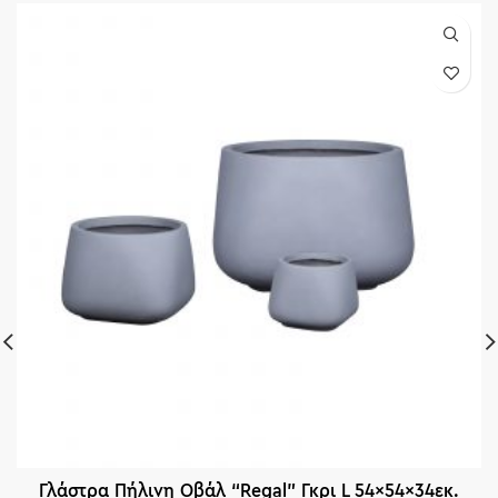
Γλάστρα Πήλινη Οβάλ “Regal” Γκρι L 54x54x34εκ.