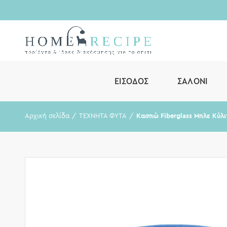
ΕΊΣΟΔΟΣ
ΣΑΛΌΝΙ
Αρχική σελίδα
ΤΕΧΝΗΤΑ ΦΥΤΑ
Κασπώ Fiberglass Μπλε Κύλ