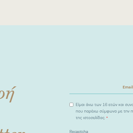
φή
Είμαι άνω των 16 ετών και συ
που παρέχω σύμφωνα με την π
της ιστοσελίδας.
*
tter
Recaptcha