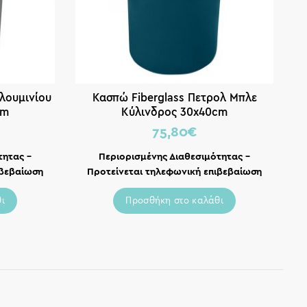
λουμινίου
Κασπώ Fiberglass Πετρολ Μπλε
Κ
cm
Κύλινδρος 30x40cm
75,80
€
τητας –
Περιορισμένης Διαθεσιμότητας –
ιβεβαίωση
Προτείνεται τηλεφωνική επιβεβαίωση
ι
Προσθήκη στο καλάθι