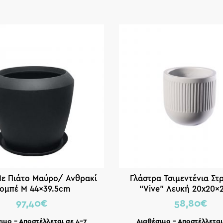
ε Πιάτο Μαύρο/ Ανθρακί
Γλάστρα Τσιμεντένια Στ
ομπέ M 44×39.5cm
“Vive” Λευκή 20x20x2
97,40
€
58,80
€
ιμο – Αποστέλλεται σε 4-7
Διαθέσιμο – Αποστέλλεται