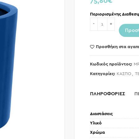
75,80
€
Περιορισμένης Διαθεσι
Ποσότητα
Προσ
Προσθήκη στα αγαπ
Κωδικός προϊόντος:
MR
Κατηγορίες:
ΚΑΣΠΟ
,
Τ
ΠΛΗΡΟΦΟΡΙΕΣ
Π
Διαστάσεις
Υλικό
Χρώμα