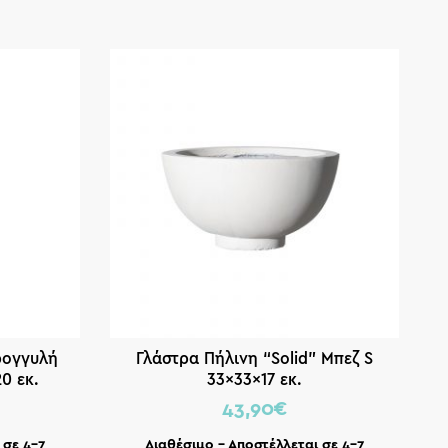
ρογγυλή
Γλάστρα Πήλινη “Solid” Μπεζ S
0 εκ.
33x33x17 εκ.
43,90
€
 σε 4-7
Διαθέσιμο – Αποστέλλεται σε 4-7