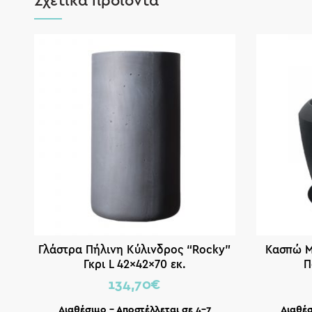
Σχετικά προϊόντα
Γλάστρα Πήλινη Κύλινδρος “Rocky”
Κασπώ Μ
Γκρι L 42x42x70 εκ.
Π
134,70
€
Διαθέσιμο – Αποστέλλεται σε 4-7
Διαθέσ