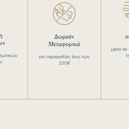
η
Δωρεάν
π
ων
Μεταφορικά
μέσα σε 
σωπικών
τ
για παραγγελίες άνω των
ν
150€