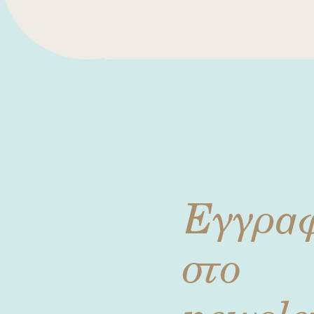
Εγγρα
στο
newsle