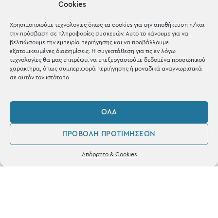
Cookies
Μέχρι 30€
Blog
Χρησιμοποιούμε τεχνολογίες όπως τα cookies για την αποθήκευση ή/και
την πρόσβαση σε πληροφορίες συσκευών. Αυτό το κάνουμε για να
Shop the look
βελτιώσουμε την εμπειρία περιήγησης και να προβάλλουμε
εξατομικευμένες διαφημίσεις. Η συγκατάθεση για τις εν λόγω
τεχνολογίες θα μας επιτρέψει να επεξεργαστούμε δεδομένα προσωπικού
χαρακτήρα, όπως συμπεριφορά περιήγησης ή μοναδικά αναγνωριστικά
σε αυτόν τον ιστότοπο.
ΚΑΤΑΣΤΗΜΑ
ΌΛΑ
Σταθά 17, 38221 Βόλος
ΠΡΟΒΟΛΉ ΠΡΟΤΙΜΉΣΕΩΝ
2421 217300
0
Απόρρητο & Cookies
Δευ / Τετ / Σαβ: 09:00 - 15:00
Λογαριασμός
Αγαπημένα
Τριτ / Πεμ / Παρ: 09:00 - 21:00