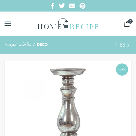
0
Αρχική σελίδα
DECO
-10%