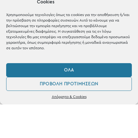
Cookies
Μέχρι 30€
Blog
Χρησιμοποιούμε τεχνολογίες όπως τα cookies για την αποθήκευση ή/και
την πρόσβαση σε πληροφορίες συσκευών. Αυτό το κάνουμε για να
Shop the look
βελτιώσουμε την εμπειρία περιήγησης και να προβάλλουμε
εξατομικευμένες διαφημίσεις. Η συγκατάθεση για τις εν λόγω
τεχνολογίες θα μας επιτρέψει να επεξεργαστούμε δεδομένα προσωπικού
χαρακτήρα, όπως συμπεριφορά περιήγησης ή μοναδικά αναγνωριστικά
σε αυτόν τον ιστότοπο.
ΚΑΤΑΣΤΗΜΑ
ΌΛΑ
Σταθά 17, 38221 Βόλος
ΠΡΟΒΟΛΉ ΠΡΟΤΙΜΉΣΕΩΝ
2421 217300
0
Απόρρητο & Cookies
Δευ / Τετ / Σαβ: 09:00 - 15:00
Λογαριασμός
Αγαπημένα
Τριτ / Πεμ / Παρ: 09:00 - 21:00