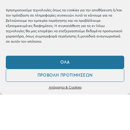
Gifts
Χρησιμοποιούμε τεχνολογίες όπως τα cookies για την αποθήκευση ή/και
Μέχρι 30€
την πρόσβαση σε πληροφορίες συσκευών. Αυτό το κάνουμε για να
βελτιώσουμε την εμπειρία περιήγησης και να προβάλλουμε
Blog
εξατομικευμένες διαφημίσεις. Η συγκατάθεση για τις εν λόγω
τεχνολογίες θα μας επιτρέψει να επεξεργαστούμε δεδομένα προσωπικού
Shop the look
χαρακτήρα, όπως συμπεριφορά περιήγησης ή μοναδικά αναγνωριστικά
σε αυτόν τον ιστότοπο.
ΌΛΑ
ΚΑΤΑΣΤΗΜΑ
ΠΡΟΒΟΛΉ ΠΡΟΤΙΜΉΣΕΩΝ
Σταθά 17, 38221 Βόλος
0
Απόρρητο & Cookies
Λογαριασμός
Αγαπημένα
2421 217300
Δευ / Τετ / Σαβ: 09:00 - 15:00
Τριτ / Πεμ / Παρ: 09:00 - 21:00