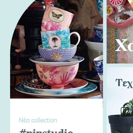
Χ
Τεχ
Νέα collection
#pipstudio