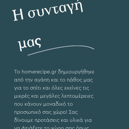
Η
σ
υ
ν
τ
α
γ
ή
μ
α
ς
To hοmerecipe.gr δημιουργήθηκε
από την αγάπη και το πάθος μας
για το σπίτι και όλες εκείνες τις
μικρές και μεγάλες λεπτομέρειες
που κάνουν μοναδικό το
προσωπικό σας χώρο! Σας
δίνουμε προτάσεις και υλικά για
να φτιάξετε το χώρο σας όπως