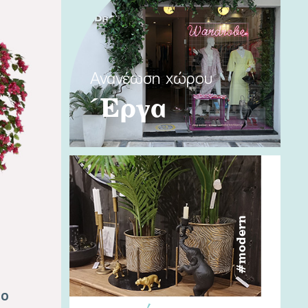
Ανανέωση χώρου
Έργα
#modern
ρο