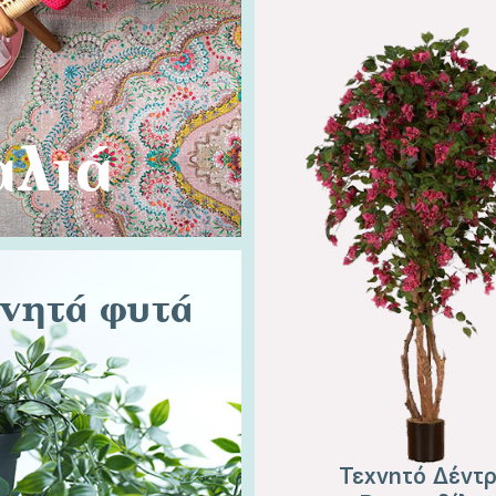
αλιά
νητά φυτά
Τεχνητό Δέντ