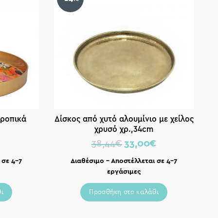
τροπικά
Δίσκος από χυτό αλουμίνιο με χείλος
χρυσό χρ.,34cm
€
38,44
€
33,00
€
 σε 4-7
Διαθέσιμο – Αποστέλλεται σε 4-7
εργάσιμες
ι
Προσθήκη στο καλάθι