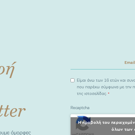
φή
Είμαι άνω των 16 ετών και συ
που παρέχω σύμφωνα με την π
της ιστοσελίδας.
*
tter
Recaptcha
Η προβολή του περιεχομέν
όλων των 
νουμε όμορφες