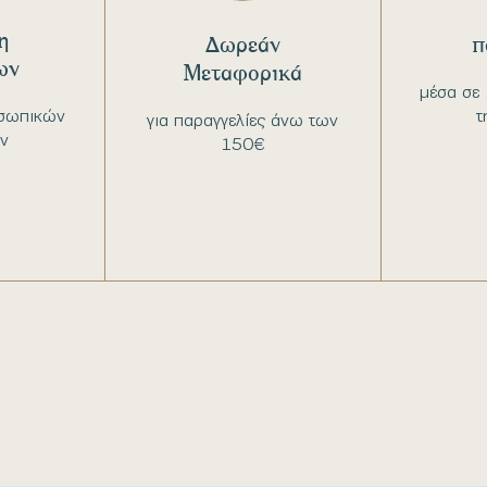
η
Δωρεάν
π
ων
Μεταφορικά
μέσα σε 
σωπικών
τ
για παραγγελίες άνω των
ν
150€