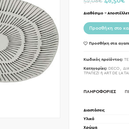
46,50
€
52,08
€
Διαθέσιμο – Αποστέλλετ
Προσθήκη στο κα
Προσθήκη στα αγαπ
Κωδικός προϊόντος:
TE
Κατηγορίες:
DECO
,
ΔΙ
ΤΡΑΠΕΖΙ ή ART DE LA T
ΠΛΗΡΟΦΟΡΙΕΣ
Π
Διαστάσεις
Υλικό
Χρώμα