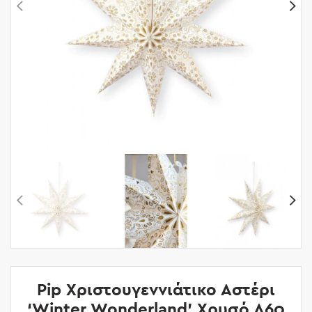
Pip Χριστουγεννιάτικο Αστέρι
‘Winter Wonderland’ Χρυσό Δ60