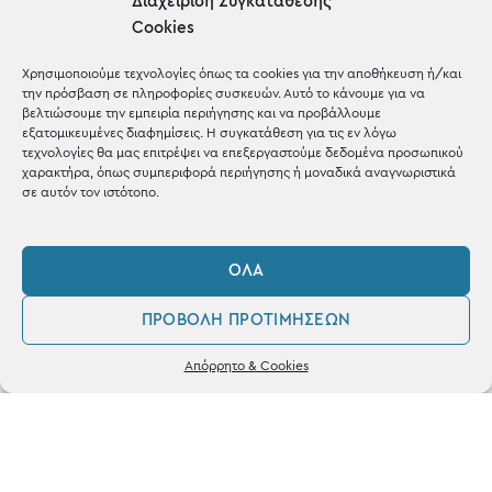
Διαχείριση Συγκατάθεσης
Cookies
Gifts
Χρησιμοποιούμε τεχνολογίες όπως τα cookies για την αποθήκευση ή/και
Μέχρι 30€
την πρόσβαση σε πληροφορίες συσκευών. Αυτό το κάνουμε για να
βελτιώσουμε την εμπειρία περιήγησης και να προβάλλουμε
Blog
εξατομικευμένες διαφημίσεις. Η συγκατάθεση για τις εν λόγω
τεχνολογίες θα μας επιτρέψει να επεξεργαστούμε δεδομένα προσωπικού
Shop the look
χαρακτήρα, όπως συμπεριφορά περιήγησης ή μοναδικά αναγνωριστικά
σε αυτόν τον ιστότοπο.
ΌΛΑ
ΚΑΤΑΣΤΗΜΑ
ΠΡΟΒΟΛΉ ΠΡΟΤΙΜΉΣΕΩΝ
Σταθά 17, 38221 Βόλος
0
Απόρρητο & Cookies
Λογαριασμός
Αγαπημένα
2421 217300
Δευ / Τετ / Σαβ: 09:00 - 15:00
Τριτ / Πεμ / Παρ: 09:00 - 21:00