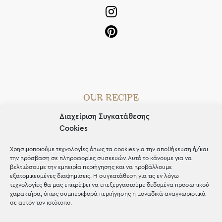
OUR RECIPE
Διαχείριση Συγκατάθεσης
Gifts
Cookies
Μέχρι 30€
Χρησιμοποιούμε τεχνολογίες όπως τα cookies για την αποθήκευση ή/και
Blog
την πρόσβαση σε πληροφορίες συσκευών. Αυτό το κάνουμε για να
βελτιώσουμε την εμπειρία περιήγησης και να προβάλλουμε
Shop the look
εξατομικευμένες διαφημίσεις. Η συγκατάθεση για τις εν λόγω
τεχνολογίες θα μας επιτρέψει να επεξεργαστούμε δεδομένα προσωπικού
χαρακτήρα, όπως συμπεριφορά περιήγησης ή μοναδικά αναγνωριστικά
σε αυτόν τον ιστότοπο.