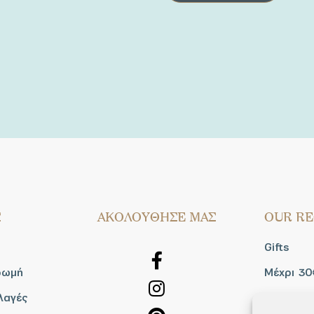
Σ
AΚΟΛΟΥΘΗΣΕ ΜΑΣ
OUR RE
Gifts
ρωμή
Μέχρι 30
λαγές
Blog