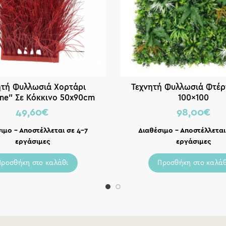
ητή Φυλλωσιά Χορτάρι
Τεχνητή Φυλλωσιά Φτέρ
ine” Σε Κόκκινο 50x90cm
100×100
49,60
€
98,00
€
ιμο – Αποστέλλεται σε 4-7
Διαθέσιμο – Αποστέλλεται
εργάσιμες
εργάσιμες
Προσθήκη στο καλάθι
Προσθήκη στο καλάθ