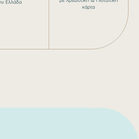
με Χρεωστική & Πιστωτική
ην Ελλάδα
κάρτα