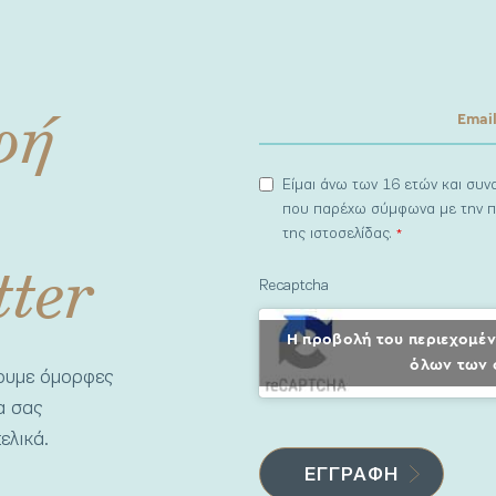
φή
Είμαι άνω των 16 ετών και συ
που παρέχω σύμφωνα με την π
της ιστοσελίδας.
*
tter
Recaptcha
Η προβολή του περιεχομέν
όλων των 
νουμε όμορφες
να σας
ελικά.