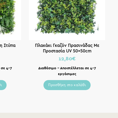
η Στύπα
Πλακάκι Γκαζόν Πρασινάδας Mε
Τ
Προστασία UV 50x50cm
12,80
€
 σε 4-7
Διαθέσιμο – Αποστέλλεται σε 4-7
εργάσιμες
ι
Προσθήκη στο καλάθι