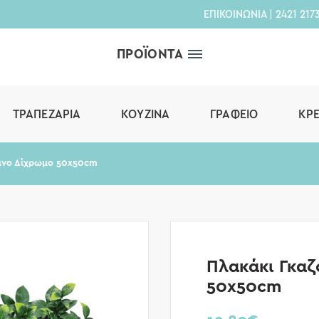
ΕΠΙΚΟΙΝΩΝΙΑ
|
2421 217
ΠΡΟΪΟΝΤΑ
ΤΡΑΠΕΖΑΡΊΑ
ΚΟΥΖΊΝΑ
ΓΡΑΦΕΊΟ
ΚΡ
σινο Δίχρωμο 50x50cm
Πλακάκι Γκα
50x50cm