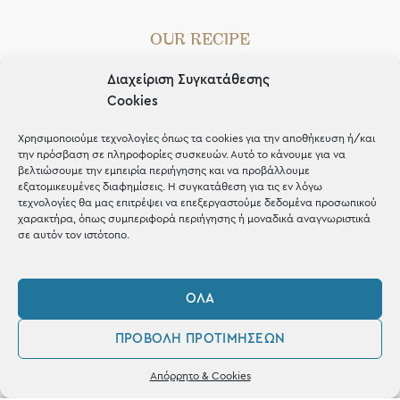
OUR RECIPE
Gifts
Διαχείριση Συγκατάθεσης
Cookies
Μέχρι 30€
Blog
Χρησιμοποιούμε τεχνολογίες όπως τα cookies για την αποθήκευση ή/και
την πρόσβαση σε πληροφορίες συσκευών. Αυτό το κάνουμε για να
Shop the look
βελτιώσουμε την εμπειρία περιήγησης και να προβάλλουμε
εξατομικευμένες διαφημίσεις. Η συγκατάθεση για τις εν λόγω
τεχνολογίες θα μας επιτρέψει να επεξεργαστούμε δεδομένα προσωπικού
χαρακτήρα, όπως συμπεριφορά περιήγησης ή μοναδικά αναγνωριστικά
σε αυτόν τον ιστότοπο.
ΚΑΤΑΣΤΗΜΑ
ΌΛΑ
Σταθά 17, 38221 Βόλος
ΠΡΟΒΟΛΉ ΠΡΟΤΙΜΉΣΕΩΝ
2421 217300
0
Απόρρητο & Cookies
Δευ / Τετ / Σαβ: 09:00 - 15:00
Λογαριασμός
Αγαπημένα