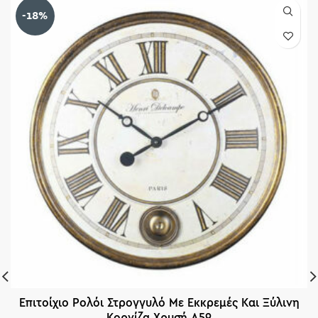
-18%
Επιτοίχιο Ρολόι Στρογγυλό Με Εκκρεμές Και Ξύλινη
Κορνίζα Χρυσή Δ59