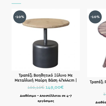
-10%
-10%
Τραπέζι Βοηθητικό Ξύλινο Με
Μεταλλική Μαύρη Βάση 47x44cm |
Τραπέζι
Zaros
166,16
€
149,00
€
1
Διαθέσιμο – Αποστέλλεται σε 4-7
εργάσιμες
Διαθέσ