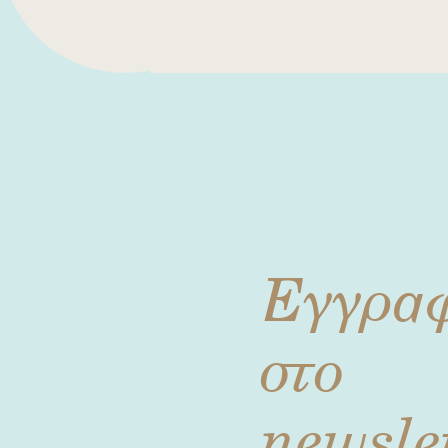
Εγγρα
στο
newsle