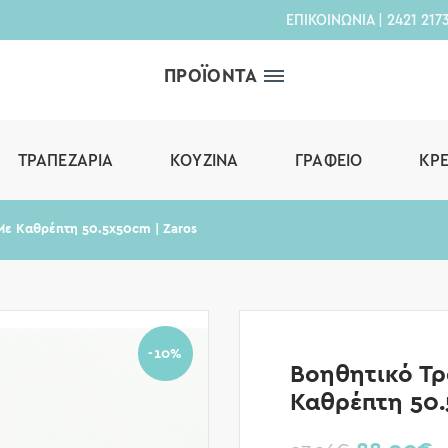
ΕΠΙΚΟΙΝΩΝΙΑ
|
2421 217
ΠΡΟΪΟΝΤΑ
ΤΡΑΠΕΖΑΡΊΑ
ΚΟΥΖΊΝΑ
ΓΡΑΦΕΊΟ
ΚΡ
Με Καθρέπτη 50.5x50cm | Zaros
-10%
Βοηθητικό Τρ
Καθρέπτη 50.