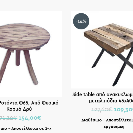
-14%
Side table από ανακυκλωμ
μεταλ.πόδια 45x4
 Ροτόντα Φ65, Από Φυσικό
Κορμό Δρύ
127,60
€
109,30
71,12
€
154,00
€
Διαθέσιμο – Αποστέλλεται
εργάσιμες
ιμο – Αποστέλλεται σε 1-3