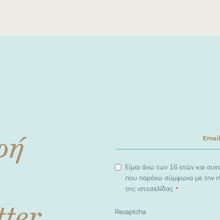
φή
Είμαι άνω των 16 ετών και συ
που παρέχω σύμφωνα με την π
της ιστοσελίδας.
*
tter
Recaptcha