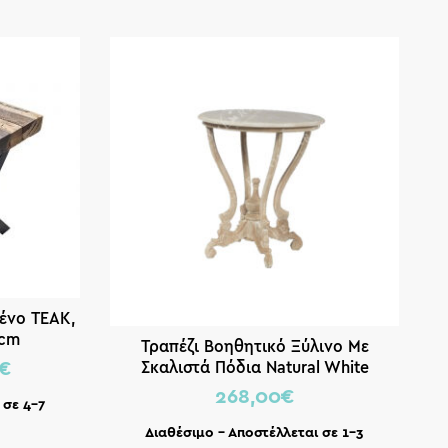
ένο ΤΕΑΚ,
0cm
Τραπέζι Βοηθητικό Ξύλινο Με
Σκαλιστά Πόδια Natural White
€
Washed 60x69cm
268,00
€
 σε 4-7
Διαθέσιμο – Αποστέλλεται σε 1-3