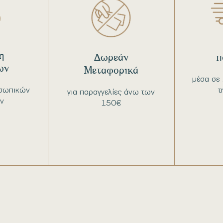
η
Δωρεάν
π
ων
Μεταφορικά
μέσα σε 
σωπικών
τ
για παραγγελίες άνω των
ν
150€