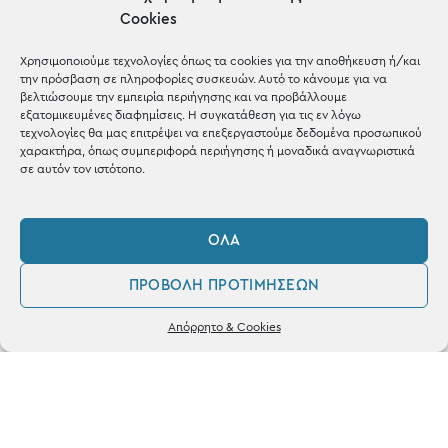
Cookies
Μέχρι 30€
Blog
Χρησιμοποιούμε τεχνολογίες όπως τα cookies για την αποθήκευση ή/και
την πρόσβαση σε πληροφορίες συσκευών. Αυτό το κάνουμε για να
Shop the look
βελτιώσουμε την εμπειρία περιήγησης και να προβάλλουμε
εξατομικευμένες διαφημίσεις. Η συγκατάθεση για τις εν λόγω
τεχνολογίες θα μας επιτρέψει να επεξεργαστούμε δεδομένα προσωπικού
χαρακτήρα, όπως συμπεριφορά περιήγησης ή μοναδικά αναγνωριστικά
σε αυτόν τον ιστότοπο.
ΚΑΤΑΣΤΗΜΑ
ΌΛΑ
Σταθά 17, 38221 Βόλος
ΠΡΟΒΟΛΉ ΠΡΟΤΙΜΉΣΕΩΝ
2421 217300
0
Απόρρητο & Cookies
Δευ / Τετ / Σαβ: 09:00 - 15:00
Λογαριασμός
Αγαπημένα
Τριτ / Πεμ / Παρ: 09:00 - 21:00