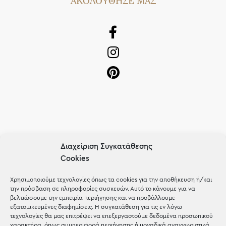
AΚΟΛΟΥΘΗΣΕ ΜΑΣ
OUR RECIPE
Διαχείριση Συγκατάθεσης
Cookies
Gifts
Μέχρι 30€
Χρησιμοποιούμε τεχνολογίες όπως τα cookies για την αποθήκευση ή/και
την πρόσβαση σε πληροφορίες συσκευών. Αυτό το κάνουμε για να
Blog
βελτιώσουμε την εμπειρία περιήγησης και να προβάλλουμε
εξατομικευμένες διαφημίσεις. Η συγκατάθεση για τις εν λόγω
Shop the look
τεχνολογίες θα μας επιτρέψει να επεξεργαστούμε δεδομένα προσωπικού
χαρακτήρα, όπως συμπεριφορά περιήγησης ή μοναδικά αναγνωριστικά