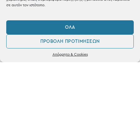
σε αυτόν τον ιστότοπο.
ΌΛΑ
ΚΑΤΑΣΤΗΜΑ
ΠΡΟΒΟΛΉ ΠΡΟΤΙΜΉΣΕΩΝ
Σταθά 17, 38221 Βόλος
0
Απόρρητο & Cookies
2421 217300
Λογαριασμός
Αγαπημένα
Δευ / Τετ / Σαβ: 09:00 - 15:00
Τριτ / Πεμ / Παρ: 09:00 - 21:00
Powered by
frenzy.gr