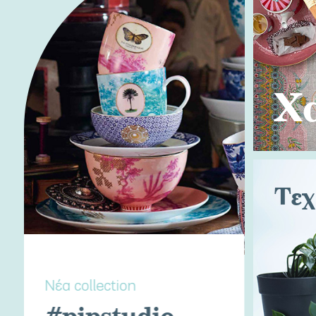
Χ
Τεχ
Νέα collection
#pipstudio