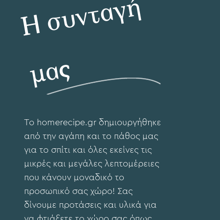
Η
σ
υ
ν
τ
α
γ
ή
μ
α
ς
To hοmerecipe.gr δημιουργήθηκε
από την αγάπη και το πάθος μας
για το σπίτι και όλες εκείνες τις
μικρές και μεγάλες λεπτομέρειες
που κάνουν μοναδικό το
προσωπικό σας χώρο! Σας
δίνουμε προτάσεις και υλικά για
να φτιάξετε το χώρο σας όπως