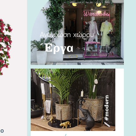
Ανανέωση χώρου
Έργα
#modern
ρο