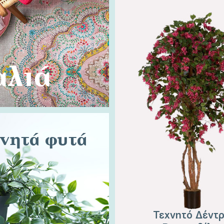
αλιά
νητά φυτά
Τεχνητό Δέντ