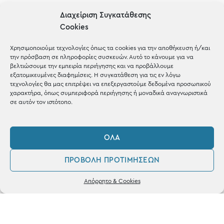
Gifts
Διαχείριση Συγκατάθεσης
Cookies
Μέχρι 30€
Blog
Χρησιμοποιούμε τεχνολογίες όπως τα cookies για την αποθήκευση ή/και
την πρόσβαση σε πληροφορίες συσκευών. Αυτό το κάνουμε για να
Shop the look
βελτιώσουμε την εμπειρία περιήγησης και να προβάλλουμε
εξατομικευμένες διαφημίσεις. Η συγκατάθεση για τις εν λόγω
τεχνολογίες θα μας επιτρέψει να επεξεργαστούμε δεδομένα προσωπικού
χαρακτήρα, όπως συμπεριφορά περιήγησης ή μοναδικά αναγνωριστικά
σε αυτόν τον ιστότοπο.
ΚΑΤΑΣΤΗΜΑ
ΌΛΑ
Σταθά 17, 38221 Βόλος
ΠΡΟΒΟΛΉ ΠΡΟΤΙΜΉΣΕΩΝ
2421 217300
0
Απόρρητο & Cookies
Δευ / Τετ / Σαβ: 09:00 - 15:00
Λογαριασμός
Αγαπημένα
Τριτ / Πεμ / Παρ: 09:00 - 21:00