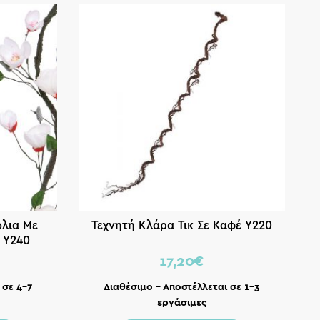
ώλια Με
Τεχνητή Κλάρα Τικ Σε Καφέ Y220
 Υ240
17,20
€
 σε 4-7
Διαθέσιμο – Αποστέλλεται σε 1-3
εργάσιμες