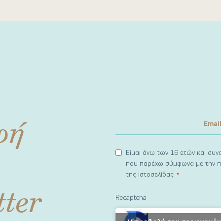
φή
Είμαι άνω των 16 ετών και συ
που παρέχω σύμφωνα με την π
της ιστοσελίδας.
*
tter
Recaptcha