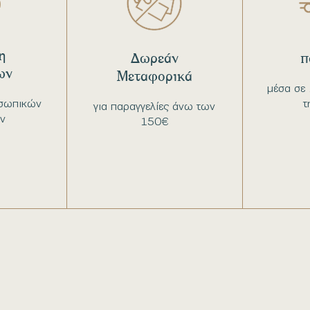
η
Δωρεάν
π
ων
Μεταφορικά
μέσα σε 
σωπικών
τ
για παραγγελίες άνω των
ν
150€