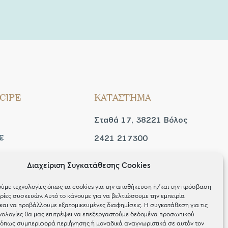
CIPE
ΚΑΤΑΣΤΗΜΑ
Σταθά 17, 38221 Βόλος
€
2421 217300
Δευ / Τετ / Σαβ: 09:00 -
Διαχείριση Συγκατάθεσης Cookies
 look
15:00
ύμε τεχνολογίες όπως τα cookies για την αποθήκευση ή/και την πρόσβαση
Τριτ / Πεμ / Παρ: 09:00 -
ίες συσκευών. Αυτό το κάνουμε για να βελτιώσουμε την εμπειρία
και να προβάλλουμε εξατομικευμένες διαφημίσεις. Η συγκατάθεση για τις
21:00
νολογίες θα μας επιτρέψει να επεξεργαστούμε δεδομένα προσωπικού
όπως συμπεριφορά περιήγησης ή μοναδικά αναγνωριστικά σε αυτόν τον