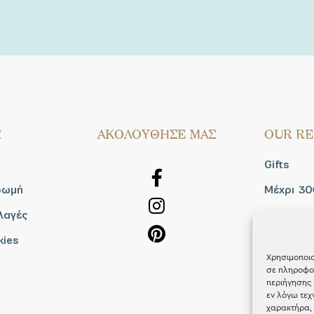
Σ
AΚΟΛΟΥΘΗΣΕ ΜΑΣ
OUR RE
Gifts
ρωμή
Μέχρι 30
λαγές
Blog
kies
Shop the
Χρησιμοποιο
σε πληροφορ
περιήγησης 
εν λόγω τεχ
χαρακτήρα, 