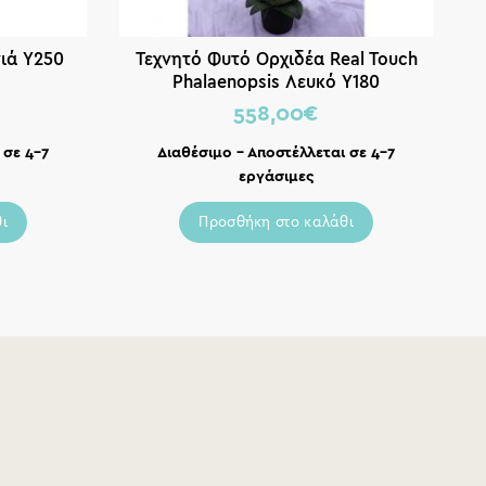
ιά Υ250
Τεχνητό Φυτό Ορχιδέα Real Touch
Τ
Phalaenopsis Λευκό Υ180
558,00
€
 σε 4-7
Διαθέσιμο – Αποστέλλεται σε 4-7
εργάσιμες
ι
Προσθήκη στο καλάθι