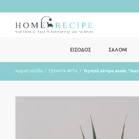
ΕΊΣΟΔΟΣ
ΣΑΛΌΝΙ
Αρχική σελίδα
ΤΕΧΝΗΤΑ ΦΥΤΑ
Τεχνητό Δέντρο Αγαύη “Succ