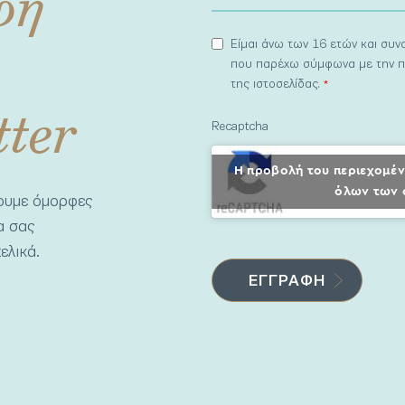
φή
Είμαι άνω των 16 ετών και συ
που παρέχω σύμφωνα με την π
της ιστοσελίδας.
*
tter
Recaptcha
Η προβολή του περιεχομέν
όλων των 
νουμε όμορφες
να σας
ελικά.