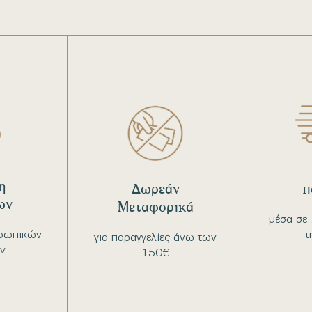
η
Δωρεάν
π
ων
Μεταφορικά
μέσα σε 
σωπικών
τ
για παραγγελίες άνω των
ν
150€