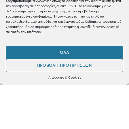
Χρησιμοποιούμε τεχνολογίες όπως τα cookies για την αποθήκευση ή/και
την πρόσβαση σε πληροφορίες συσκευών. Αυτό το κάνουμε για να
Shop the look
βελτιώσουμε την εμπειρία περιήγησης και να προβάλλουμε
εξατομικευμένες διαφημίσεις. Η συγκατάθεση για τις εν λόγω
τεχνολογίες θα μας επιτρέψει να επεξεργαστούμε δεδομένα προσωπικού
χαρακτήρα, όπως συμπεριφορά περιήγησης ή μοναδικά αναγνωριστικά
σε αυτόν τον ιστότοπο.
ΚΑΤΑΣΤΗΜΑ
ΌΛΑ
Σταθά 17, 38221 Βόλος
ΠΡΟΒΟΛΉ ΠΡΟΤΙΜΉΣΕΩΝ
2421 217300
0
Απόρρητο & Cookies
Δευ / Τετ / Σαβ: 09:00 - 15:00
Λογαριασμός
Αγαπημένα
Τριτ / Πεμ / Παρ: 09:00 - 21:00