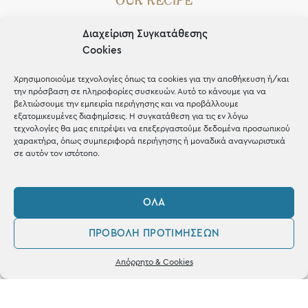
OUR RECIPE
Gifts
Διαχείριση Συγκατάθεσης
Cookies
Μέχρι 30€
Blog
Χρησιμοποιούμε τεχνολογίες όπως τα cookies για την αποθήκευση ή/και
την πρόσβαση σε πληροφορίες συσκευών. Αυτό το κάνουμε για να
Shop the look
βελτιώσουμε την εμπειρία περιήγησης και να προβάλλουμε
εξατομικευμένες διαφημίσεις. Η συγκατάθεση για τις εν λόγω
τεχνολογίες θα μας επιτρέψει να επεξεργαστούμε δεδομένα προσωπικού
χαρακτήρα, όπως συμπεριφορά περιήγησης ή μοναδικά αναγνωριστικά
σε αυτόν τον ιστότοπο.
ΚΑΤΑΣΤΗΜΑ
ΌΛΑ
Σταθά 17, 38221 Βόλος
ΠΡΟΒΟΛΉ ΠΡΟΤΙΜΉΣΕΩΝ
2421 217300
0
Απόρρητο & Cookies
Δευ / Τετ / Σαβ: 09:00 - 15:00
Λογαριασμός
Αγαπημένα
Τριτ / Πεμ / Παρ: 09:00 - 21:00