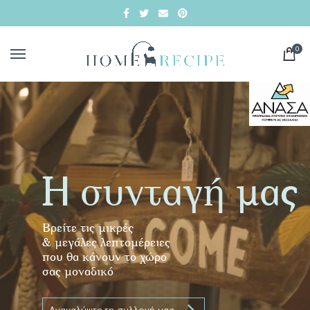
0
Η συνταγή μας
Βρείτε τις μικρές
& μεγάλες λεπτομέρειες
που θα κάνουν το χώρο
σας μοναδικό