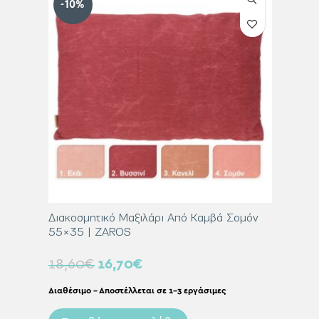
-10%
-10%
Κανελί
Διακοσμητικό Μαξιλάρι Από Καμβά Σομόν
Διακοσμ
55×35 | ZAROS
60×60 
18,60
€
16,70
€
31,00
Διαθέσιμο – Αποστέλλεται σε 1-3 εργάσιμες
Διαθέσιμο