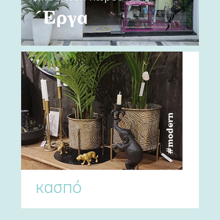
Έργα
#modern
κασπό