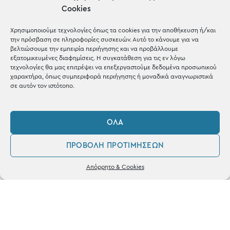
μέσα σε 1-3 μέρες σε όλη
Cookies
την Ελλάδα
Χρησιμοποιούμε τεχνολογίες όπως τα cookies για την αποθήκευση ή/και
την πρόσβαση σε πληροφορίες συσκευών. Αυτό το κάνουμε για να
βελτιώσουμε την εμπειρία περιήγησης και να προβάλλουμε
εξατομικευμένες διαφημίσεις. Η συγκατάθεση για τις εν λόγω
τεχνολογίες θα μας επιτρέψει να επεξεργαστούμε δεδομένα προσωπικού
χαρακτήρα, όπως συμπεριφορά περιήγησης ή μοναδικά αναγνωριστικά
σε αυτόν τον ιστότοπο.
ΌΛΑ
Ηλεκτρονικές
Πληρωμές
ΠΡΟΒΟΛΉ ΠΡΟΤΙΜΉΣΕΩΝ
0
Απόρρητο & Cookies
με Χρεωστική & Πιστωτική
Λογαριασμός
Αγαπημένα
κάρτα