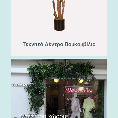
Τεχνητό Δέντρο Βουκαμβίλια
Ανανέωση χώρου