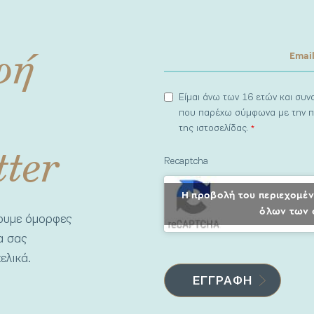
φή
Είμαι άνω των 16 ετών και συ
που παρέχω σύμφωνα με την π
της ιστοσελίδας.
*
tter
Recaptcha
Η προβολή του περιεχομέν
όλων των 
νουμε όμορφες
να σας
ελικά.