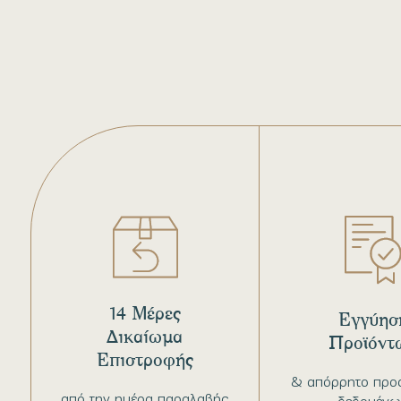
14 Μέρες
Εγγύησ
Δικαίωμα
Προϊόντ
Επιστροφής
& απόρρητο προ
από την ημέρα παραλαβής