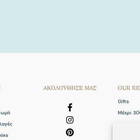
Σ
AΚΟΛΟΥΘΗΣΕ ΜΑΣ
OUR RE
Gifts
ρωμή
Μέχρι 30
λαγές
Blog
kies
Shop the