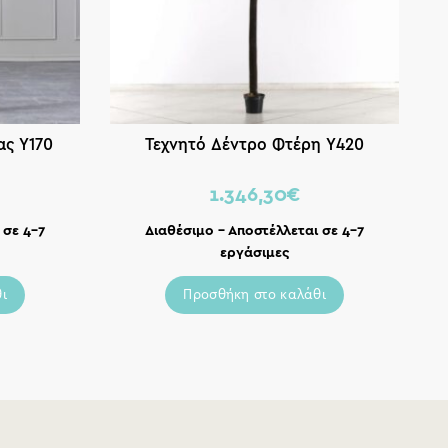
ας Υ170
Τεχνητό Δέντρο Φτέρη Υ420
Τε
1.346,30
€
 σε 4-7
Διαθέσιμο – Αποστέλλεται σε 4-7
εργάσιμες
ι
Προσθήκη στο καλάθι