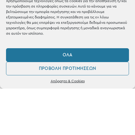
Χρησιμοποιούμε τεχνολογίες όπως τα cookies για την αποθήκευση ή/και
την πρόσβαση σε πληροφορίες συσκευών. Αυτό το κάνουμε για να
Shop the look
βελτιώσουμε την εμπειρία περιήγησης και να προβάλλουμε
εξατομικευμένες διαφημίσεις. Η συγκατάθεση για τις εν λόγω
τεχνολογίες θα μας επιτρέψει να επεξεργαστούμε δεδομένα προσωπικού
χαρακτήρα, όπως συμπεριφορά περιήγησης ή μοναδικά αναγνωριστικά
σε αυτόν τον ιστότοπο.
ΚΑΤΑΣΤΗΜΑ
ΌΛΑ
Σταθά 17, 38221 Βόλος
ΠΡΟΒΟΛΉ ΠΡΟΤΙΜΉΣΕΩΝ
2421 217300
0
Απόρρητο & Cookies
Δευ / Τετ / Σαβ: 09:00 - 15:00
Λογαριασμός
Αγαπημένα
Τριτ / Πεμ / Παρ: 09:00 - 21:00