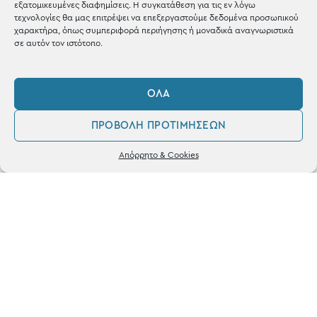
εξατομικευμένες διαφημίσεις. Η συγκατάθεση για τις εν λόγω
τεχνολογίες θα μας επιτρέψει να επεξεργαστούμε δεδομένα προσωπικού
χαρακτήρα, όπως συμπεριφορά περιήγησης ή μοναδικά αναγνωριστικά
σε αυτόν τον ιστότοπο.
ΚΑΤΑΣΤΗΜΑ
ΌΛΑ
Σταθά 17, 38221 Βόλος
ΠΡΟΒΟΛΉ ΠΡΟΤΙΜΉΣΕΩΝ
2421 217300
0
Δευ / Τετ / Σαβ: 09:00 - 15:00
Απόρρητο & Cookies
Λογαριασμός
Αγαπημένα
Τριτ / Πεμ / Παρ: 09:00 - 21:00
Powered by
frenzy.gr