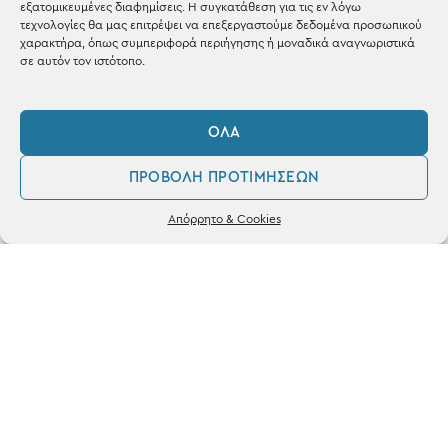
εξατομικευμένες διαφημίσεις. Η συγκατάθεση για τις εν λόγω
τεχνολογίες θα μας επιτρέψει να επεξεργαστούμε δεδομένα προσωπικού
χαρακτήρα, όπως συμπεριφορά περιήγησης ή μοναδικά αναγνωριστικά
σε αυτόν τον ιστότοπο.
ΚΑΤΑΣΤΗΜΑ
ΌΛΑ
Σταθά 17, 38221 Βόλος
ΠΡΟΒΟΛΉ ΠΡΟΤΙΜΉΣΕΩΝ
2421 217300
0
Δευ / Τετ / Σαβ: 09:00 - 15:00
Απόρρητο & Cookies
Λογαριασμός
Αγαπημένα
Τριτ / Πεμ / Παρ: 09:00 - 21:00
Powered by
frenzy.gr