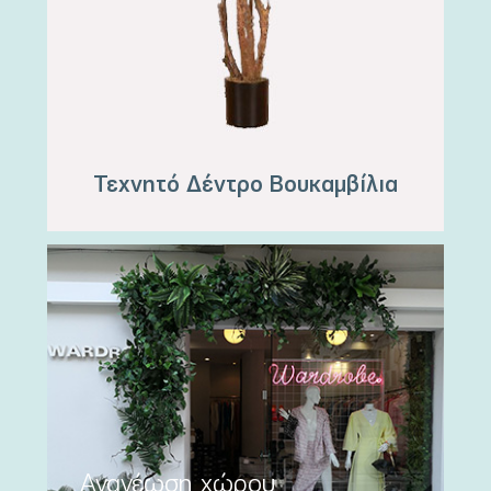
Τεχνητό Δέντρο Βουκαμβίλια
Ανανέωση χώρου