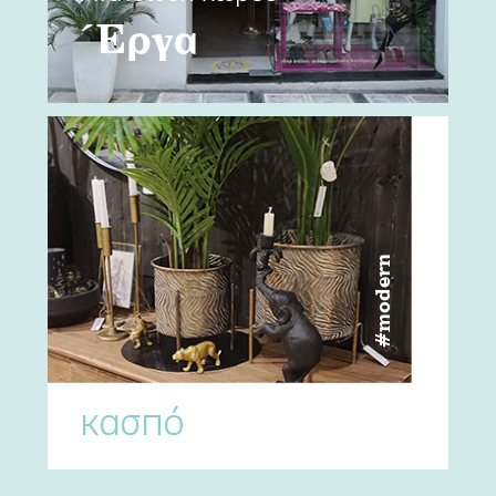
Έργα
#modern
κασπό