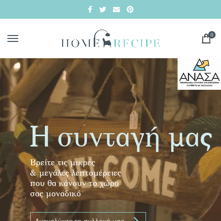
0
Η συνταγή μας
Βρείτε τις μικρές
& μεγάλες λεπτομέρειες
που θα κάνουν το χώρο
σας μοναδικό