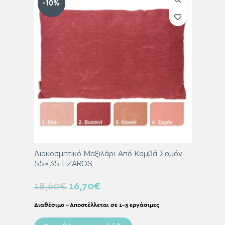
-10%
-10%
Κανελί
Διακοσμητικό Μαξιλάρι Από Καμβά Σομόν
Διακοσμ
55×35 | ZAROS
60×60 
18,60
€
16,70
€
31,00
Διαθέσιμο – Αποστέλλεται σε 1-3 εργάσιμες
Διαθέσιμο