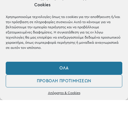
μέσα σε 1-3 μέρες σε όλη
Cookies
την Ελλάδα
Χρησιμοποιούμε τεχνολογίες όπως τα cookies για την αποθήκευση ή/και
την πρόσβαση σε πληροφορίες συσκευών. Αυτό το κάνουμε για να
βελτιώσουμε την εμπειρία περιήγησης και να προβάλλουμε
εξατομικευμένες διαφημίσεις. Η συγκατάθεση για τις εν λόγω
τεχνολογίες θα μας επιτρέψει να επεξεργαστούμε δεδομένα προσωπικού
χαρακτήρα, όπως συμπεριφορά περιήγησης ή μοναδικά αναγνωριστικά
σε αυτόν τον ιστότοπο.
ΌΛΑ
Ηλεκτρονικές
Πληρωμές
ΠΡΟΒΟΛΉ ΠΡΟΤΙΜΉΣΕΩΝ
0
Απόρρητο & Cookies
με Χρεωστική & Πιστωτική
Λογαριασμός
Αγαπημένα
κάρτα