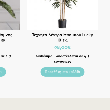
θαμνος
Τεχνητό Δέντρο Μπαμπού Lucky
Τ
 εκ.
101εκ.
98,00
€
 σε 4-7
Διαθέσιμο – Αποστέλλεται σε 4-7
εργάσιμες
ι
Προσθήκη στο καλάθι