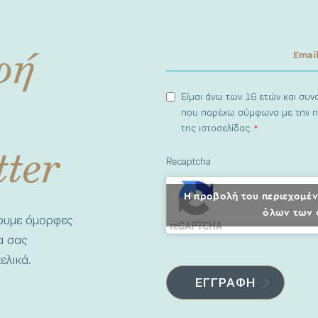
φή
Είμαι άνω των 16 ετών και συ
που παρέχω σύμφωνα με την π
της ιστοσελίδας.
*
tter
Recaptcha
Η προβολή του περιεχομέν
όλων των 
νουμε όμορφες
να σας
ελικά.