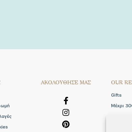
Σ
AΚΟΛΟΥΘΗΣΕ ΜΑΣ
OUR RE
Gifts
ρωμή
Μέχρι 30
λαγές
Blog
kies
Shop the