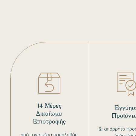
14 Μέρες
Εγγύησ
Δικαίωμα
Προϊόντ
Επιστροφής
& απόρρητο προ
από την ημέρα παραλαβής
δεδομένω