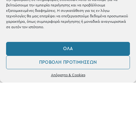
Shop the look
βελτιώσουμε την εμπειρία περιήγησης και να προβάλλουμε
εξατομικευμένες διαφημίσεις. Η συγκατάθεση για τις εν λόγω
τεχνολογίες θα μας επιτρέψει να επεξεργαστούμε δεδομένα προσωπικού
χαρακτήρα, όπως συμπεριφορά περιήγησης ή μοναδικά αναγνωριστικά
σε αυτόν τον ιστότοπο.
ΚΑΤΑΣΤΗΜΑ
ΌΛΑ
Σταθά 17, 38221 Βόλος
ΠΡΟΒΟΛΉ ΠΡΟΤΙΜΉΣΕΩΝ
2421 217300
0
Απόρρητο & Cookies
Δευ / Τετ / Σαβ: 09:00 - 15:00
Λογαριασμός
Αγαπημένα
Τριτ / Πεμ / Παρ: 09:00 - 21:00
Powered by
frenzy.gr