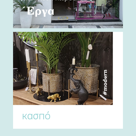
Έργα
#modern
κασπό