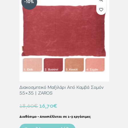
-10%
-10%
Κανελί
Διακοσμητικό Μαξιλάρι Από Καμβά Σομόν
Διακοσμ
55×35 | ZAROS
60×60 
18,60
€
16,70
€
31,00
Διαθέσιμο – Αποστέλλεται σε 1-3 εργάσιμες
Διαθέσιμο