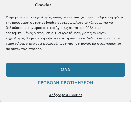
μέσα σε 1-3 μέρες σε όλη
Cookies
την Ελλάδα
Χρησιμοποιούμε τεχνολογίες όπως τα cookies για την αποθήκευση ή/και
την πρόσβαση σε πληροφορίες συσκευών. Αυτό το κάνουμε για να
βελτιώσουμε την εμπειρία περιήγησης και να προβάλλουμε
εξατομικευμένες διαφημίσεις. Η συγκατάθεση για τις εν λόγω
τεχνολογίες θα μας επιτρέψει να επεξεργαστούμε δεδομένα προσωπικού
χαρακτήρα, όπως συμπεριφορά περιήγησης ή μοναδικά αναγνωριστικά
σε αυτόν τον ιστότοπο.
ΌΛΑ
Ηλεκτρονικές
Πληρωμές
ΠΡΟΒΟΛΉ ΠΡΟΤΙΜΉΣΕΩΝ
0
Απόρρητο & Cookies
με Χρεωστική & Πιστωτική
Λογαριασμός
Αγαπημένα
κάρτα