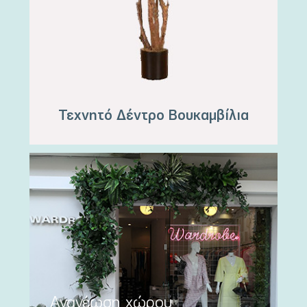
Τεχνητό Δέντρο Βουκαμβίλια
Ανανέωση χώρου