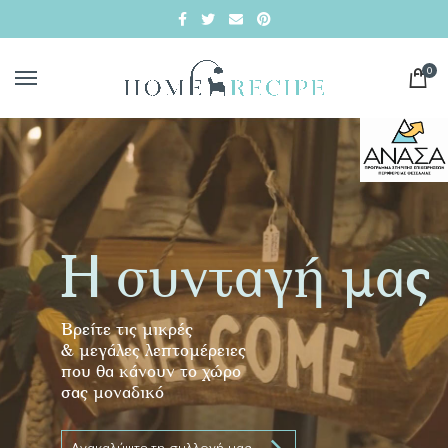
0
Η συνταγή μας
Βρείτε τις μικρές
& μεγάλες λεπτομέρειες
που θα κάνουν το χώρο
σας μοναδικό