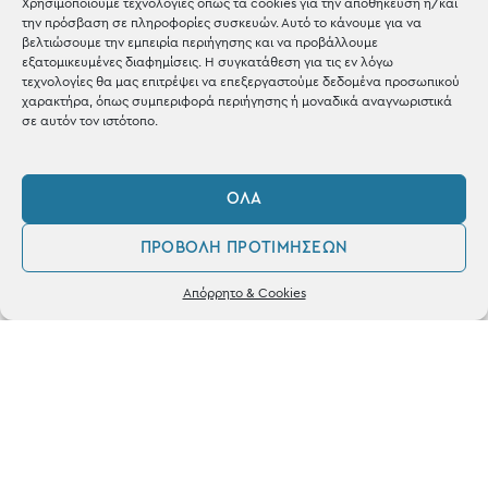
Χρησιμοποιούμε τεχνολογίες όπως τα cookies για την αποθήκευση ή/και
την πρόσβαση σε πληροφορίες συσκευών. Αυτό το κάνουμε για να
Shop the look
βελτιώσουμε την εμπειρία περιήγησης και να προβάλλουμε
εξατομικευμένες διαφημίσεις. Η συγκατάθεση για τις εν λόγω
τεχνολογίες θα μας επιτρέψει να επεξεργαστούμε δεδομένα προσωπικού
χαρακτήρα, όπως συμπεριφορά περιήγησης ή μοναδικά αναγνωριστικά
σε αυτόν τον ιστότοπο.
ΚΑΤΑΣΤΗΜΑ
ΌΛΑ
Σταθά 17, 38221 Βόλος
ΠΡΟΒΟΛΉ ΠΡΟΤΙΜΉΣΕΩΝ
2421 217300
0
Απόρρητο & Cookies
Δευ / Τετ / Σαβ: 09:00 - 15:00
Λογαριασμός
Αγαπημένα
Τριτ / Πεμ / Παρ: 09:00 - 21:00