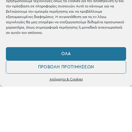
Χρησιμοποιούμε τεχνολογίες όπως τα cookies για την αποθήκευση ή/και
την πρόσβαση σε πληροφορίες συσκευών. Αυτό το κάνουμε για να
Shop the look
βελτιώσουμε την εμπειρία περιήγησης και να προβάλλουμε
εξατομικευμένες διαφημίσεις. Η συγκατάθεση για τις εν λόγω
τεχνολογίες θα μας επιτρέψει να επεξεργαστούμε δεδομένα προσωπικού
χαρακτήρα, όπως συμπεριφορά περιήγησης ή μοναδικά αναγνωριστικά
σε αυτόν τον ιστότοπο.
ΚΑΤΑΣΤΗΜΑ
ΌΛΑ
Σταθά 17, 38221 Βόλος
ΠΡΟΒΟΛΉ ΠΡΟΤΙΜΉΣΕΩΝ
2421 217300
0
Απόρρητο & Cookies
Δευ / Τετ / Σαβ: 09:00 - 15:00
Λογαριασμός
Αγαπημένα
Τριτ / Πεμ / Παρ: 09:00 - 21:00