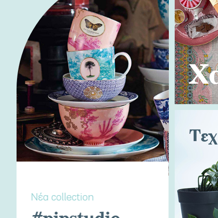
Χ
Τεχ
Νέα collection
#pipstudio