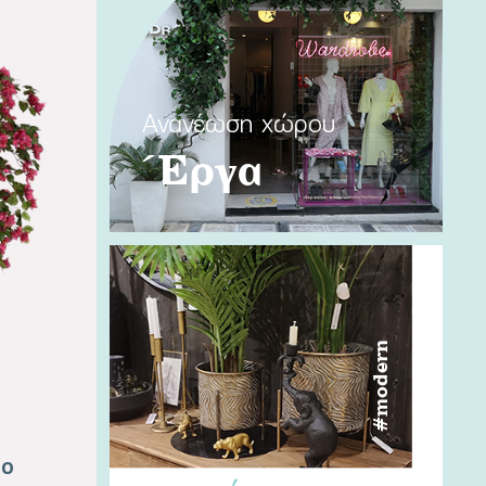
Ανανέωση χώρου
Έργα
#modern
ρο