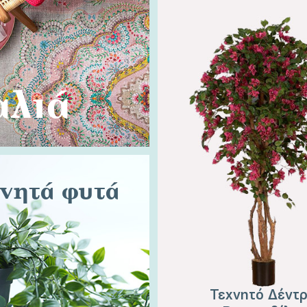
αλιά
νητά φυτά
Τεχνητό Δέντ