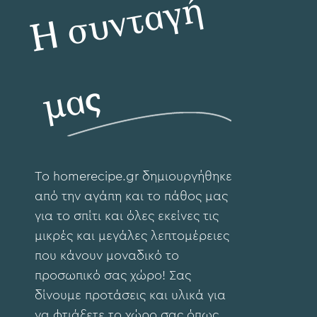
Η
σ
υ
ν
τ
α
γ
ή
μ
α
ς
To hοmerecipe.gr δημιουργήθηκε
από την αγάπη και το πάθος μας
για το σπίτι και όλες εκείνες τις
μικρές και μεγάλες λεπτομέρειες
που κάνουν μοναδικό το
προσωπικό σας χώρο! Σας
δίνουμε προτάσεις και υλικά για
να φτιάξετε το χώρο σας όπως