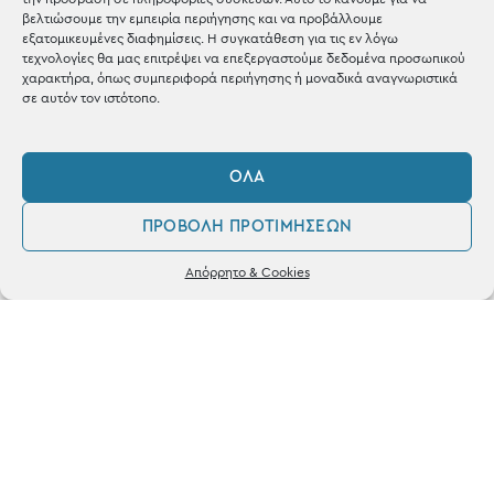
Shop the look
βελτιώσουμε την εμπειρία περιήγησης και να προβάλλουμε
εξατομικευμένες διαφημίσεις. Η συγκατάθεση για τις εν λόγω
τεχνολογίες θα μας επιτρέψει να επεξεργαστούμε δεδομένα προσωπικού
χαρακτήρα, όπως συμπεριφορά περιήγησης ή μοναδικά αναγνωριστικά
σε αυτόν τον ιστότοπο.
ΚΑΤΑΣΤΗΜΑ
ΌΛΑ
Σταθά 17, 38221 Βόλος
ΠΡΟΒΟΛΉ ΠΡΟΤΙΜΉΣΕΩΝ
2421 217300
0
Απόρρητο & Cookies
Δευ / Τετ / Σαβ: 09:00 - 15:00
Λογαριασμός
Αγαπημένα
Τριτ / Πεμ / Παρ: 09:00 - 21:00
Powered by
frenzy.gr