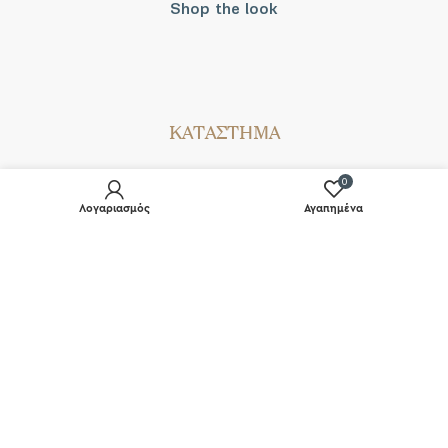
Shop the look
ΚΑΤΑΣΤΗΜΑ
Σταθά 17, 38221 Βόλος
0
2421 217300
Λογαριασμός
Αγαπημένα
Δευ / Τετ / Σαβ: 09:00 - 15:00
Τριτ / Πεμ / Παρ: 09:00 - 21:00
Powered by
frenzy.gr