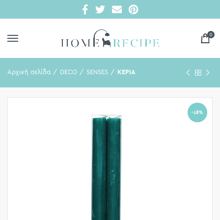
0
Αρχική σελίδα
DECO
SENSES
ΚΕΡΙΑ
-18%