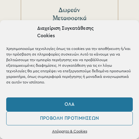
Δωρεάν
Μεταφορικά
Διαχείριση Συγκατάθεσης
για παραγγελίες άνω των
Cookies
150€
Χρησιμοποιούμε τεχνολογίες όπως τα cookies για την αποθήκευση ή/και
την πρόσβαση σε πληροφορίες συσκευών. Αυτό το κάνουμε για να
βελτιώσουμε την εμπειρία περιήγησης και να προβάλλουμε
εξατομικευμένες διαφημίσεις. Η συγκατάθεση για τις εν λόγω
τεχνολογίες θα μας επιτρέψει να επεξεργαστούμε δεδομένα προσωπικού
χαρακτήρα, όπως συμπεριφορά περιήγησης ή μοναδικά αναγνωριστικά
σε αυτόν τον ιστότοπο.
Άμεση
ΌΛΑ
παράδοση
ΠΡΟΒΟΛΉ ΠΡΟΤΙΜΉΣΕΩΝ
μέσα σε 1-3 μέρες σε όλη
0
την Ελλάδα
Απόρρητο & Cookies
Λογαριασμός
Φίλτρα
Αγαπημένα