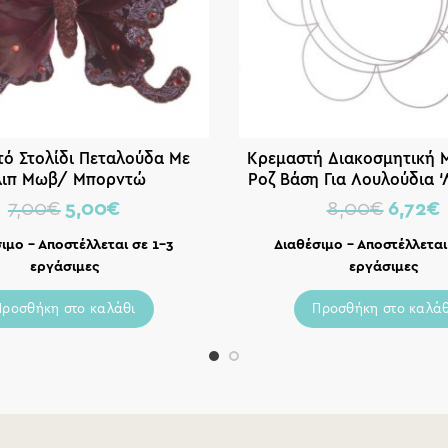
ό Στολίδι Πεταλούδα Με
Κρεμαστή Διακοσμητική 
λιπ Μωβ/ Μπορντώ
Ροζ Βάση Για Λουλούδια ‘
45×42, Inart
7,00
€
5,00
€
8,00
€
6,72
€
ιμο – Αποστέλλεται σε 1-3
Διαθέσιμο – Αποστέλλεται
εργάσιμες
εργάσιμες
Προσθήκη στο καλάθι
Προσθήκη στο καλάθ