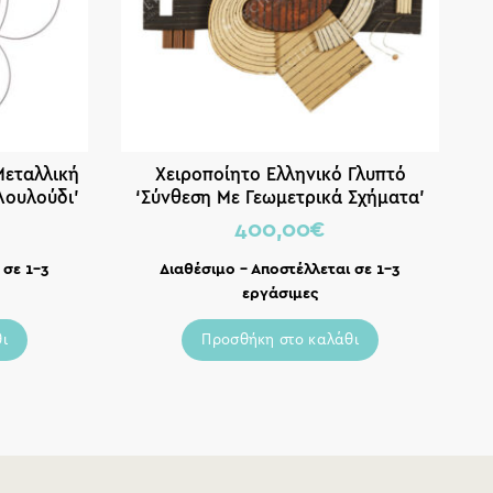
Μεταλλική
Χειροποίητο Ελληνικό Γλυπτό
Λουλούδι’
‘Σύνθεση Με Γεωμετρικά Σχήματα’
41×55
400,00
€
 σε 1-3
Διαθέσιμο – Αποστέλλεται σε 1-3
εργάσιμες
ι
Προσθήκη στο καλάθι