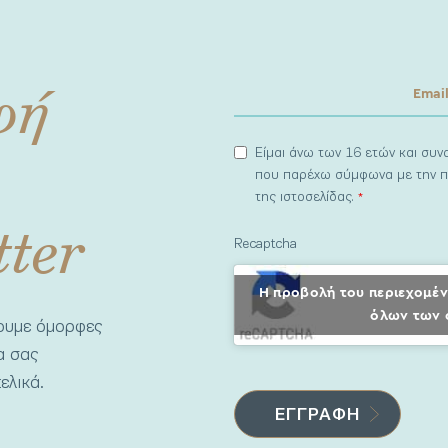
φή
Είμαι άνω των 16 ετών και συ
που παρέχω σύμφωνα με την π
της ιστοσελίδας.
*
tter
Recaptcha
Η προβολή του περιεχομέν
όλων των 
νουμε όμορφες
να σας
ελικά.