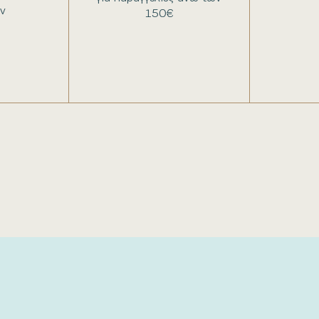
ν
150€