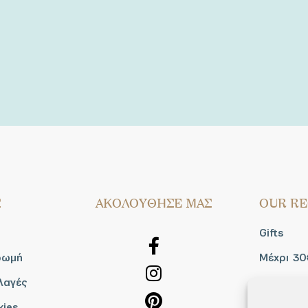
Σ
AΚΟΛΟΥΘΗΣΕ ΜΑΣ
OUR RE
Gifts
ρωμή
Μέχρι 30
λαγές
Blog
kies
Shop the