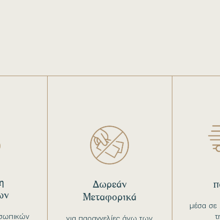
η
Δωρεάν
π
ων
Μεταφορικά
μέσα σε 
σωπικών
τ
για παραγγελίες άνω των